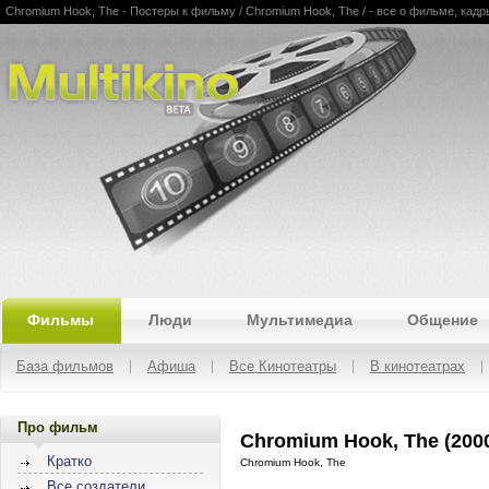
Chromium Hook, The - Постеры к фильму / Chromium Hook, The / - все о фильме, кадры
Multikino
Фильмы
Люди
Мультимедиа
Общение
База фильмов
Афиша
Все Кинотеатры
В кинотеатрах
Про фильм
Chromium Hook, The (200
Кратко
Chromium Hook, The
Все создатели