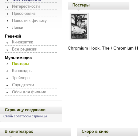
Постеры
Интерестности
Пресс-релиз
Новости к фильму
Линки
Рецензії
Кинокритик
Chromium Hook, The / Chromium H
Все рецензии
Мультимедиа
Постеры
Кинокадры
Трейлеры
Саундтреки
Обои для фильма
Страницу создавали
Стань соавтором страницы
В кинотеатрах
Скоро в кино