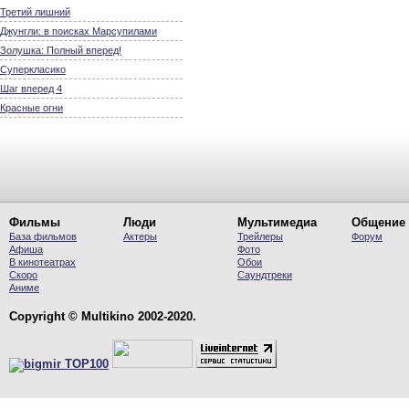
Третий лишний
Джунгли: в поисках Марсупилами
Золушка: Полный вперед!
Суперкласико
Шаг вперед 4
Красные огни
Фильмы
Люди
Мультимедиа
Общение
База фильмов
Актеры
Трейлеры
Форум
Афиша
Фото
В кинотеатрах
Обои
Скоро
Саундтреки
Аниме
Copyright © Multikino 2002-2020.