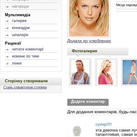
Місце нарож
нагороди
Мультимедіа
галерея
кінокадри
шпалери
Додати до улюблених
Рецензії
читати коментарі
Фотогалерея
новини по темі
лінки
Сторінку створювали
Стань співавтором сторінки
Додати коментар
Для додання коментарів, будь-лас
супер!!!!
эта девочка самая лу
талантливая, самая э