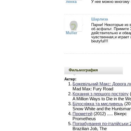
ленка
У нее можно многому 
Шарлиза
Парни! Некоторые из в
об асфальт. Примите 
Muller
действительно и обва
чувственная,и играет
beutyful!!!
Фильмография
Актер:
1.
Божевільний Макс: Дорога л
Mad Max: Fury Road
2.
Кохання з першого пострілу
(
A Million Ways to Die in the W
3.
Білосніжка та мисливець
(20
Snow White and the Huntsma
4.
Прометей
(2012)
..... Вікерс
Prometheus
5.
Пограбування по-італійськи 
Brazilian Job, The