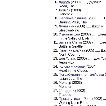
6.
Дорога
(2009)
..... Дружина
Road, The
7.
Хенкок
(2008)
Hancock
8.
Палаюча рівнина
(2008)
..... 
Burning Plain, The
9.
Лунатизм
(2008)
..... Джолін
Sleepwalking
10.
У долині Ела
(2007)
..... Емі
In the Valley of Elah
11.
Битва в Сіетлі
(2007)
..... Ел
Battle in Seattle
12.
Північна країна
(2005)
..... Д
North Country
13.
Еон Флакс
(2005)
..... Еон Ф
Aeon Flux
14.
Голова у хмарах
(2004)
Head in the Clouds
15.
Пограбування по-італійськи
(
Italian Job, The
16.
Монстр
(2003)
Monster
17.
24 години
(2002)
Trapped
18.
Прокинутися в Рено
(2002)
..
Waking Up in Reno