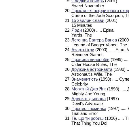
19.
Сладкий ноябрь
(2001)
Sweet November
20.
Прокляття нефритового скор
Curse of the Jade Scorpion, T
21.
15 хвилин слави
(2001)
15 Minutes
22.
Ярди
(2000)
..... Еріка
Yards, The
23.
Легенда Баггера Ванса
(2000
Legend of Bagger Vance, The
24.
Азартні ігри
(2000)
..... Ешлі
Reindeer Games
25.
Правила виноробів
(1999)
...
Cider House Rules, The
26.
Дружина астронавта
(1999)
.
Astronaut's Wife, The
27.
Знаменитість
(1998)
..... Су
Celebrity
28.
Могутній Джо Янг
(1998)
.....
Mighty Joe Young
29.
Адвокат дьявола
(1997)
Devil's Advocate
30.
Процес і помилка
(1997)
.....
Trial and Error
31.
Те, що ти робиш
(1996)
..... Т
That Thing You Do!