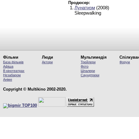
Продюсер:
1.
Лунатизм
(2008)
Sleepwalking
Фільми
Люди
Мультимедія
Спілкува
База фільмів
Актори
Трейлери
Форум
Афіша
Фото
В кінотеатрах
Шпалери
Незабаром
Саундтреки
Аніме
Copyright © Multikino 2002-2020.