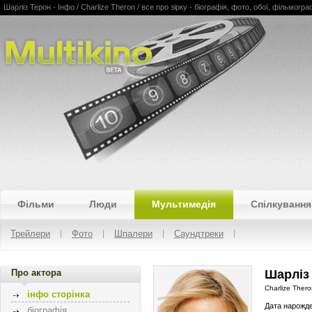
Шарліз Терон - Інфо / Charlize Theron / все про зірку - біографія, фото, обої, фільмогра
Multikino
Фільми
Люди
Мультимедія
Спілкування
Трейлери
Фото
Шпалери
Саундтреки
Про актора
Шарліз
Charlize Ther
інфо сторінка
Дата нарожд
біографія