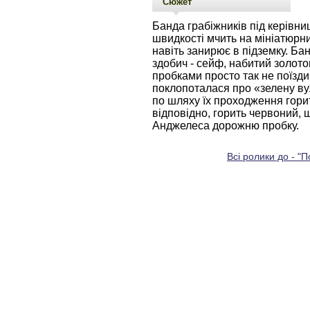
Сюжет
Банда грабіжників під керівни
швидкості мчить на мініатюрн
навіть занирює в підземку. Ба
здобич - сейф, набитий золот
пробками просто так не поїзди
поклопоталася про «зелену ву
по шляху їх проходження горит
відповідно, горить червоний, щ
Анджелеса дорожню пробку.
Всі ролики до - "