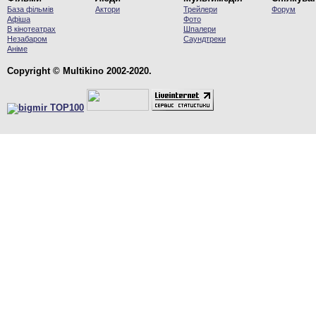
База фільмів
Актори
Трейлери
Форум
Афіша
Фото
В кінотеатрах
Шпалери
Незабаром
Саундтреки
Аніме
Copyright © Multikino 2002-2020.