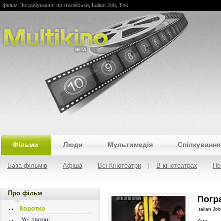
фільм Пограбування по-італійськи, Italian Job, The
Multikino
Фільми
Люди
Мультимедія
Спілкування
База фільмів
Афіша
Всі Кінотеатри
В кінотеатрах
Не
Про фільм
Погра
Коротко
Italian Jo
Усі творці
Кіно