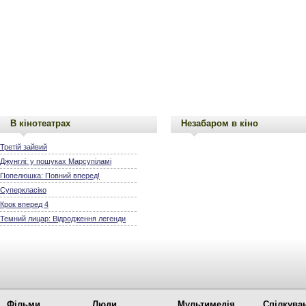
В кінотеатрах
Незабаром в кіно
Третій зайвий
Джунглі: у пошуках Марсупіламі
Попелюшка: Повний вперед!
Суперкласіко
Крок вперед 4
Темний лицар: Відродження легенди
Фільми
Люди
Мультимедія
Спілкува