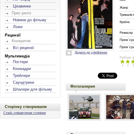
Цікавинки
Жанр
Прес-реліз
Триваліс
Новини до фільму
Країна
Лінки
Режисер
Рецензії
Прем`єра 
Кінокритик
Прем`єра 
Всі рецензії
Додати до улюблених
Мультимедіа
Рейтинг 
Постери
1
2
3
Кінокадри
Трейлери
Саундтреки
Фотогалерея
Шпалери для фільму
Сторінку створювали
Стань співавтором сторінки