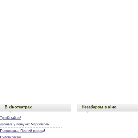
В кінотеатрах
Незабаром в кіно
Третій зайвий
Джунглі: у пошуках Марсупіламі
Попелюшка: Повний вперед!
Суперкласіко