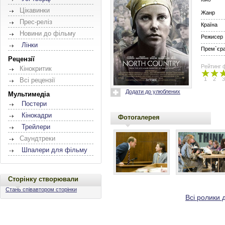
Цікавинки
Жанр
Прес-реліз
Країна
Новини до фільму
Режисер
Лінки
Прем`єра 
Рецензії
Рейтинг 
Кінокритик
1
2
3
Всі рецензії
Додати до улюблених
Мультимедіа
Постери
Кінокадри
Фотогалерея
Трейлери
Саундтреки
Шпалери для фільму
Сторінку створювали
Стань співавтором сторінки
Всі ролики д