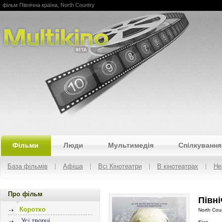
фільм Північна країна, North Country
Multikino
Фільми
Люди
Мультимедія
Спілкування
База фільмів
Афіша
Всі Кінотеатри
В кінотеатрах
Не
Про фільм
Півні
Коротко
North Cou
Усі творці
Кіно