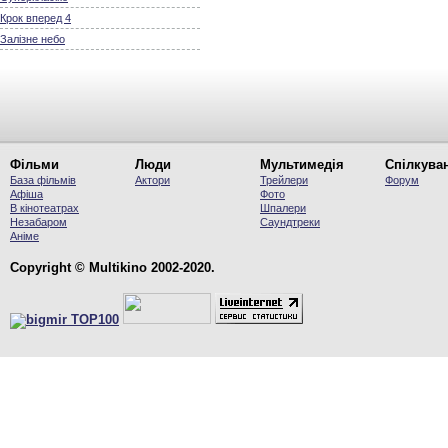
Крок вперед 4
Залізне небо
Фільми
Люди
Мультимедія
Спілкува
База фільмів
Актори
Трейлери
Форум
Афіша
Фото
В кінотеатрах
Шпалери
Незабаром
Саундтреки
Аніме
Copyright © Multikino 2002-2020.