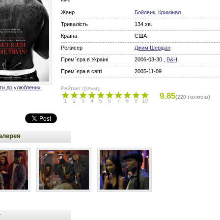
Жанр
Бойовик
,
Кримінал
Тривалість
134 хв.
Країна
США
Режисер
Джим Шерідан
Прем`єра в Україні
2006-03-30 ,
B&H
Прем`єра в світі
2005-11-09
ти до улюблених
Рейтинг фільму
9.85
(220 голосів)
1
2
3
4
5
6
7
8
9
10
алерея
т