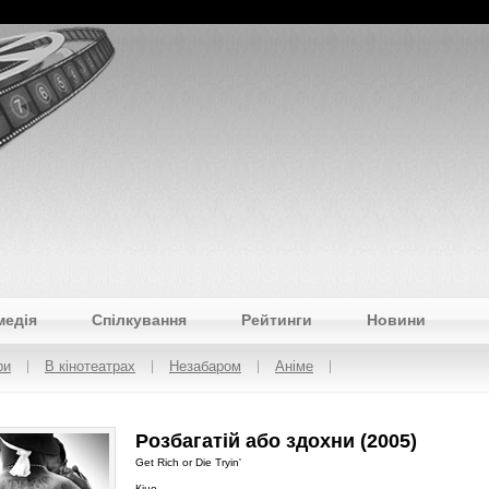
медія
Спілкування
Рейтинги
Новини
ри
В кінотеатрах
Незабаром
Аніме
Розбагатій або здохни (2005)
Get Rich or Die Tryin'
Кіно