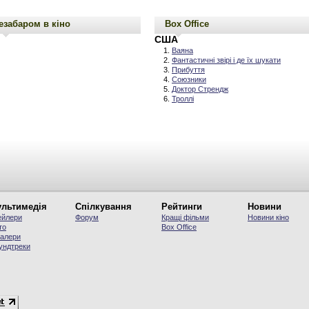
езабаром в кіно
Box Office
США
Ваяна
Фантастичні звірі і де їх шукати
Прибуття
Союзники
Доктор Стрендж
Троллі
льтимедія
Спілкування
Рейтинги
Новини
ейлери
Форум
Кращі фільми
Новини кіно
то
Вох Office
алери
ундтреки