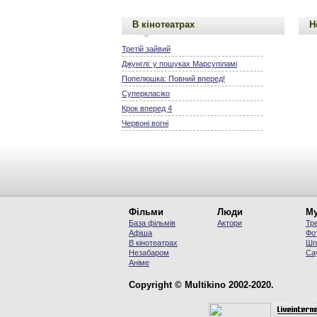
В кінотеатрах
Н
Третій зайвий
Джунглі: у пошуках Марсупіламі
Попелюшка: Повний вперед!
Суперкласіко
Крок вперед 4
Червоні вогні
Фільми
Люди
Му
База фільмів
Актори
Тр
Афіша
Фо
В кінотеатрах
Шп
Незабаром
Са
Аніме
Copyright © Multikino 2002-2020.