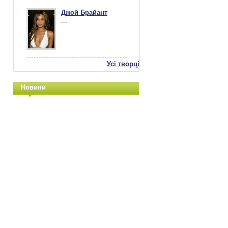
Джой Брайант
...
Усі творці
Новини