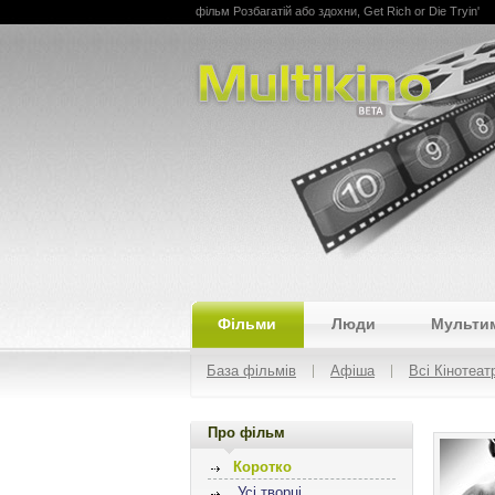
фільм Розбагатій або здохни, Get Rich or Die Tryin'
Multikino
Фільми
Люди
Мульти
База фільмів
Афіша
Всі Кінотеат
Про фільм
Коротко
Усі творці