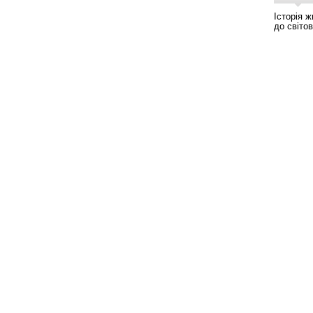
Історія 
до світо