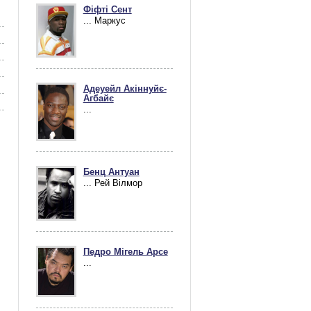
Фіфті Сент
... Маркус
Адеуейл Акіннуйє-
Агбайє
...
Бенц Антуан
... Рей Вілмор
Педро Мігель Арсе
...