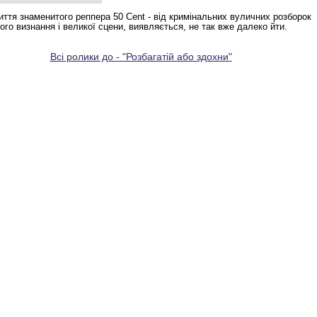
життя знаменитого реппера 50 Cent - від кримінальних вуличних розборок
вого визнання і великої сцени, виявляється, не так вже далеко йти.
Всі ролики до - "Розбагатій або здохни"