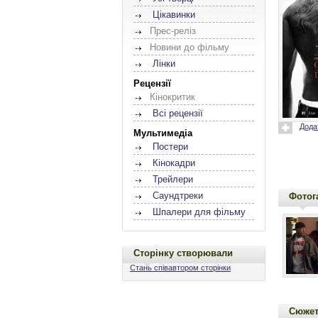
Цікавинки
Прес-реліз
Новини до фільму
Лінки
Рецензії
Кінокритик
Всі рецензії
Дода
Мультимедіа
Постери
Кінокадри
Трейлери
Саундтреки
Фотог
Шпалери для фільму
Сторінку створювали
Стань співавтором сторінки
Сюже