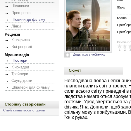
Цікавинки
Жанр
Прес-реліз
Країна
Новини до фільму
Прем`єра 
Лінки
Прем`єра 
Рецензії
Кінокритик
Рейтинг 
Всі рецензії
1
2
3
Додати до улюблених
Мультимедіа
Постери
Кінокадри
Сюжет
Трейлери
Несподівана поява непізнаних 
Саундтреки
планети валить світ в трепет. 
Шпалери для фільму
сили всього світу приведені в 
людства намагаються зрозуміт
гостями. Уряд звертається за д
Сторінку створювали
фізика Яна Доннели, щоб запоб
Стань співавтором сторінки
спільну мову з прибульцями. 
їхніх руках.