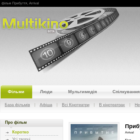
фільм Прибуття, Arrival
Multikino
Фільми
Люди
Мультимедія
Спілкування
База фільмів
Афіша
Всі Кінотеатри
В кінотеатрах
Не
Про фільм
Прибу
Коротко
Arrival
Усі творці
Кіно