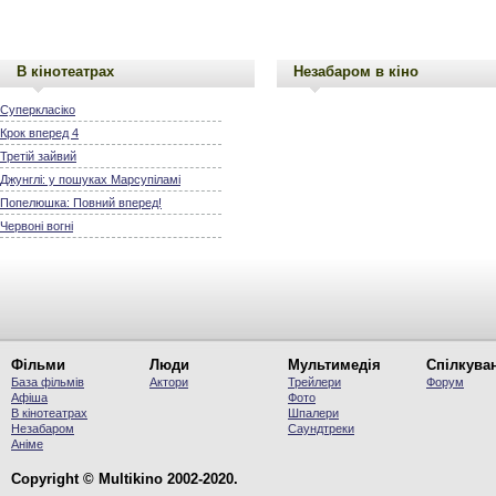
В кінотеатрах
Незабаром в кіно
Суперкласіко
Крок вперед 4
Третій зайвий
Джунглі: у пошуках Марсупіламі
Попелюшка: Повний вперед!
Червоні вогні
Фільми
Люди
Мультимедія
Спілкува
База фільмів
Актори
Трейлери
Форум
Афіша
Фото
В кінотеатрах
Шпалери
Незабаром
Саундтреки
Аніме
Copyright © Multikino 2002-2020.