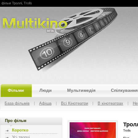
фільм Троллі, Trolls
Multikino
Фільми
Люди
Мультимедія
Спілкування
База фільмів
Афіша
Всі Кінотеатри
В кінотеатрах
Не
Про фільм
Тролл
Коротко
Trolls
Усі творці
Кіно