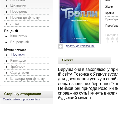
Цікавинки
Жанр
Прес-реліз
Країна
Новини до фільму
Прем`єра 
Лінки
Прем`єра 
Рецензії
Рейтинг 
Кінокритик
1
2
3
Всі рецензії
Додати до улюблених
Мультимедіа
Постери
Сюжет
Кінокадри
Трейлери
Вирушаючи в захоплюючу пригод
Саундтреки
їй світу, Розочка об'єднує зус
для досягнення успіху в своїй с
Шпалери для фільму
лещат зловісних бергенів і їх
Неймовірні пригоди Розочки пер
справжню суть і кинуть виклик 
Сторінку створювали
будь-який момент.
Стань співавтором сторінки