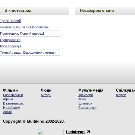
В кінотеатрах
Незабаром в кіно
Третій зайвий
Джунглі: у пошуках Марсупіламі
Попелюшка: Повний вперед!
Суперкласіко
Крок вперед 4
Темний лицар: Відродження легенди
Фільми
Люди
Мультимедія
Спілкува
База фільмів
Актори
Трейлери
Форум
Афіша
Фото
В кінотеатрах
Шпалери
Незабаром
Саундтреки
Аніме
Copyright © Multikino 2002-2020.