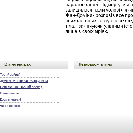
паралізований. Підморгуючи н
залишилося, коли чоловік, яки
Жан-Доміник розповів все про 
психологічних тортур через те
тіла, і закінчуючи уявними істо
лише в своїх мріях.
В кінотеатрах
Незабаром в кіно
Третій зайвий
Джунглі: у пошуках Марсупіламі
Попелюшка: Повний вперед!
Суперкласіко
Крок вперед 4
Червоні вогні