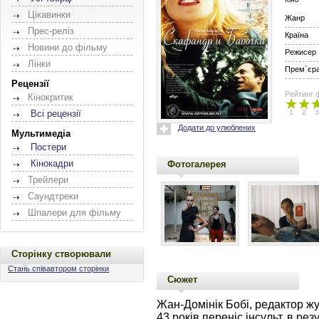
Цікавинки
Жанр
Прес-реліз
Країна
Новини до фільму
Режисер
Лінки
Прем`єра 
Рецензії
Рейтинг 
Кінокритик
1
2
3
Всі рецензії
Додати до улюблених
Мультимедіа
Постери
Кінокадри
Фотогалерея
Трейлери
Саундтреки
Шпалери для фільму
Сторінку створювали
Стань співавтором сторінки
Сюжет
Жан-Домінік Бобі, редактор жур
43 років переніс інсульт, в рез