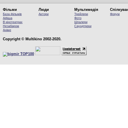
Фільми
Люди
Мультимедія
Спілкува
База фільмів
Актори
Трейлери
Форум
Афіша
Фото
В кінотеатрах
Шпалери
Незабаром
Саундтреки
Аніме
Copyright © Multikino 2002-2020.