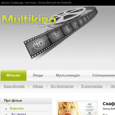
фільм Скафандр і метелик, Diving Bell and the Butterfly
Multikino
Фільми
Люди
Мультимедія
Спілкування
База фільмів
Афіша
Всі Кінотеатри
В кінотеатрах
Не
Про фільм
Скафа
Коротко
Diving Bel
Усі творці
Кіно