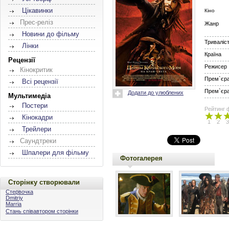
Цікавинки
Кіно
Прес-реліз
Жанр
Новини до фільму
Триваліс
Лінки
Країна
Рецензії
Режисер
Кінокритик
Прем`єра 
Всі рецензії
Прем`єра 
Додати до улюблених
Мультимедіа
Постери
Рейтинг 
Кінокадри
1
2
3
Трейлери
Саундтреки
Шпалери для фільму
Фотогалерея
Сторінку створювали
Стервочка
Dmitriy
Marria
Стань співавтором сторінки