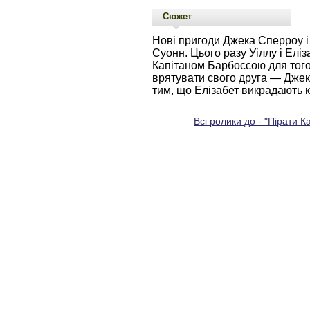
Сюжет
Нові пригоди Джека Сперроу і 
Суонн. Цього разу Уіллу і Елі
Капітаном Барбоссою для того,
врятувати свого друга — Джек
тим, що Елізабет викрадають ки
Всі ролики до - "Пірати 