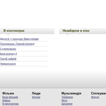
В кінотеатрах
Незабаром в кіно
Джунглі: у пошуках Марсупіламі
Попелюшка: Повний вперед!
Суперкласіко
Крок вперед 4
Третій зайвий
Червоні вогні
Фільми
Люди
Мультимедія
Спілкува
База фільмів
Актори
Трейлери
Форум
Афіша
Фото
В кінотеатрах
Шпалери