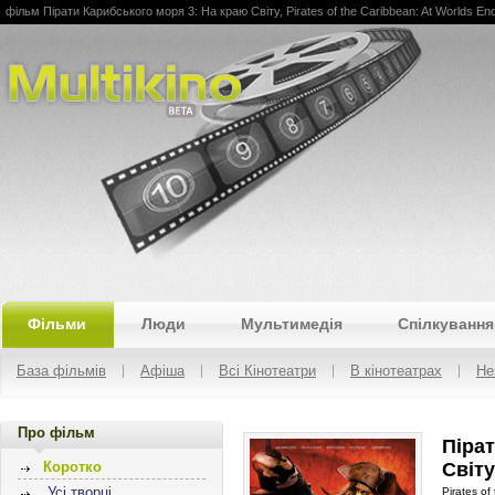
фільм Пірати Карибського моря 3: На краю Світу, Pirates of the Caribbean: At Worlds En
Multikino
Фільми
Люди
Мультимедія
Спілкування
База фільмів
Афіша
Всі Кінотеатри
В кінотеатрах
Не
Про фільм
Піра
Світу
Коротко
Усі творці
Pirates of