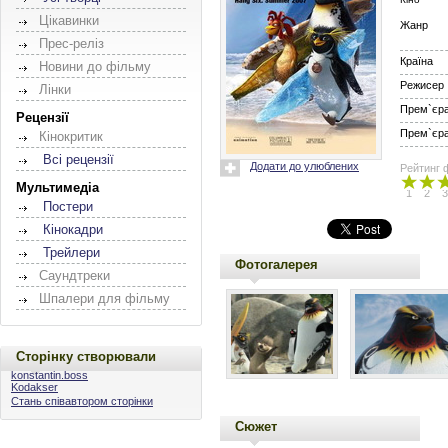
Цікавинки
Жанр
Прес-реліз
Країна
Новини до фільму
Режисер
Лінки
Прем`єра 
Рецензії
Прем`єра 
Кінокритик
Всі рецензії
Додати до улюблених
Рейтинг 
Мультимедіа
1
2
3
Постери
Кінокадри
Трейлери
Фотогалерея
Саундтреки
Шпалери для фільму
Сторінку створювали
konstantin.boss
Kodakser
Стань співавтором сторінки
Сюжет