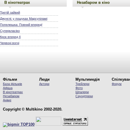
В кінотеатрах
Незабаром в кіно
Третій зайвий
Джунглі: у пошуках Марсупіламі
Попелюшка: Повний вперед!
Суперкласіко
Крок вперед 4
Червоні вогні
Фільми
Люди
Мультимедія
Спілкува
База фільмів
Актори
Трейлери
Форум
Афіша
Фото
В кінотеатрах
Шпалери
Незабаром
Саундтреки
Аніме
Copyright © Multikino 2002-2020.