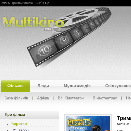
фільм Тримай хвилю!, Surf`s Up
Multikino
Фільми
Люди
Мультимедія
Спілкування
База фільмів
Афіша
Всі Кінотеатри
В кінотеатрах
Не
Про фільм
Трима
Коротко
Surf`s Up
Усі творці
Кіно