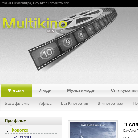
фільм Післязавтра, Day After Tomorrow, the
Multikino
Фільми
Люди
Мультимедія
Спілкування
База фільмів
Афіша
Всі Кінотеатри
В кінотеатрах
Не
Про фільм
Після
Коротко
Day After 
Усі творці
Кіно