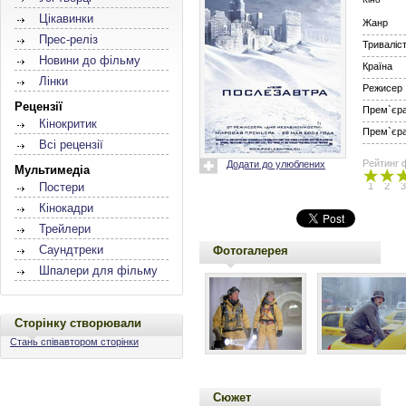
Цікавинки
Жанр
Прес-реліз
Триваліс
Новини до фільму
Країна
Лінки
Режисер
Рецензії
Прем`єра 
Кінокритик
Прем`єра 
Всі рецензії
Рейтинг 
Додати до улюблених
Мультимедіа
1
2
3
Постери
Кінокадри
Трейлери
Саундтреки
Фотогалерея
Шпалери для фільму
Сторінку створювали
Стань співавтором сторінки
Сюжет