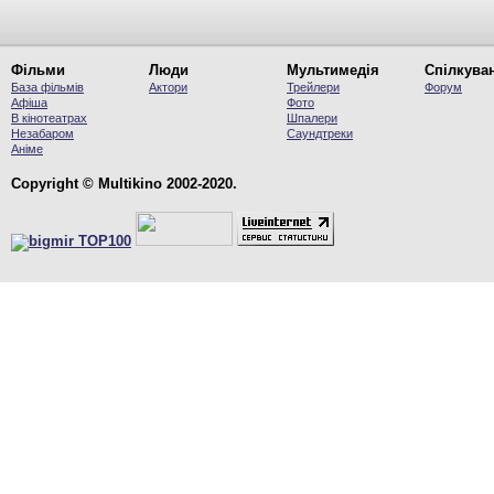
Фільми
Люди
Мультимедія
Спілкува
База фільмів
Актори
Трейлери
Форум
Афіша
Фото
В кінотеатрах
Шпалери
Незабаром
Саундтреки
Аніме
Copyright © Multikino 2002-2020.