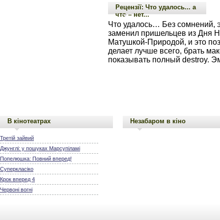
Рецензії: Что удалось... а
что – нет...
Что удалось… Без сомнений, 
заменил пришельцев из Дня Н
Матушкой-Природой, и это поз
делает лучше всего, брать ма
показывать полный destroy. Эм
В кінотеатрах
Незабаром в кіно
Третій зайвий
Джунглі: у пошуках Марсупіламі
Попелюшка: Повний вперед!
Суперкласіко
Крок вперед 4
Червоні вогні