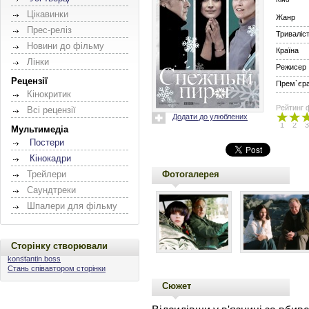
Цікавинки
Жанр
Прес-реліз
Триваліс
Новини до фільму
Країна
Лінки
Режисер
Рецензії
Прем`єра 
Кінокритик
Рейтинг 
Всі рецензії
Додати до улюблених
1
2
3
Мультимедіа
Постери
Кінокадри
Фотогалерея
Трейлери
Саундтреки
Шпалери для фільму
Сторінку створювали
konstantin.boss
Стань співавтором сторінки
Сюжет