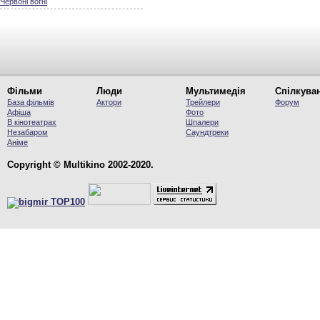
Червоні вогні
Фільми
Люди
Мультимедія
Спілкува
База фільмів
Актори
Трейлери
Форум
Афіша
Фото
В кінотеатрах
Шпалери
Незабаром
Саундтреки
Аніме
Copyright © Multikino 2002-2020.