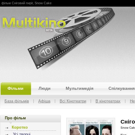
фільм Сніговий пиріг, Snow Cake
Multikino
Фільми
Люди
Мультимедія
Спілкування
База фільмів
Афіша
Всі Кінотеатри
В кінотеатрах
Не
Про фільм
Сніго
Коротко
Snow Cak
Усі творці
Кіно