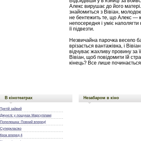
Відсидівши у в'язниці за вбив
Алекс вирушає до його матері
знайомиться з Вівіан, молодою
не бентежить те, що Алекс — к
непосередня і уміє наполягти 
її підвезти.
Незвичайна парочка весело базі
врізається вантажівка, і Вівіа
відчуває жахливу провину за її
Вівіан, щоб повідомити їй стра
кінець? Все лише починається
В кінотеатрах
Незабаром в кіно
Третій зайвий
Джунглі: у пошуках Марсупіламі
Попелюшка: Повний вперед!
Суперкласіко
Крок вперед 4