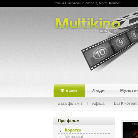
фільм Смертельна битва 3, Mortal Kombat
Multikino
Фільми
Люди
Мульти
База фільмів
Афіша
Всі Кінотеат
Про фільм
Коротко
Усі творці