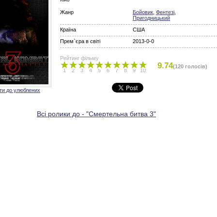
Жанр
Бойовик
,
Фентезі
,
Пригодницький
Країна
США
Прем`єра в світі
2013-0-0
Рейтинг фільму
9.74
(120 голосів)
1
2
3
4
5
6
7
8
9
10
ти до улюблених
Всі ролики до - "Смертельна битва 3"