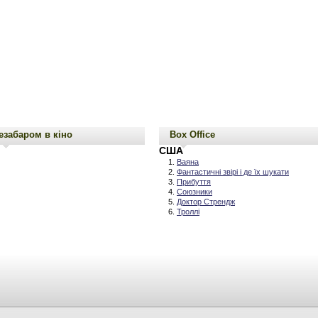
езабаром в кіно
Box Office
США
Ваяна
Фантастичні звірі і де їх шукати
Прибуття
Союзники
Доктор Стрендж
Троллі