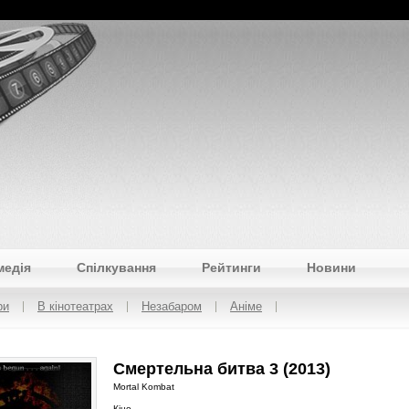
медія
Спілкування
Рейтинги
Новини
ри
В кінотеатрах
Незабаром
Аніме
Смертельна битва 3 (2013)
Mortal Kombat
Кіно