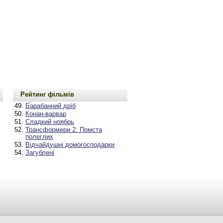
Рейтинг фільмів
Барабанний дріб
Конан-варвар
Сладкий ноябрь
Трансформери 2: Помста
полеглих
Відчайдушні домогосподарки
Загублені