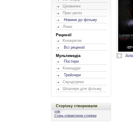
Цікавинки
Прес-реліз
Новини до фільму
Лінки
Рецензії
Кінокритик
Всі рецензії
Дода
Мультимедіа
Постери
Кінокадри
Трейлери
Саундтреки
Шпалери для фільму
Сторінку створювали
ynik
Стань співавтором сторінки