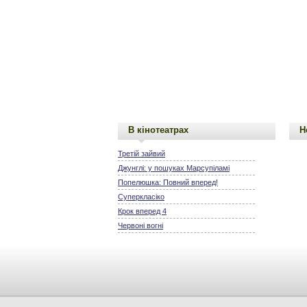
В кінотеатрах
Н
Третій зайвий
Джунглі: у пошуках Марсупіламі
Попелюшка: Повний вперед!
Суперкласіко
Крок вперед 4
Червоні вогні