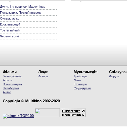
Джунглі: у пошуках Марсупіламі
Попелюшка: Повний вперед!
Суперкласіко
Крок вперед 4
Третій зайвий
Червоні вогні
Фільми
Люди
Мультимедія
Спілкува
База фільмів
Актори
Трейлери
Форум
Афіша
Фото
В кінотеатрах
Шпалери
Незабаром
Саундтреки
Аніме
Copyright © Multikino 2002-2020.