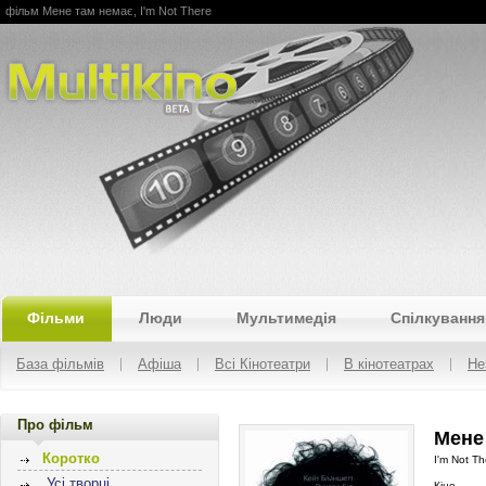
фільм Мене там немає, I'm Not There
Multikino
Фільми
Люди
Мультимедія
Спілкування
База фільмів
Афіша
Всі Кінотеатри
В кінотеатрах
Не
Про фільм
Мене 
Коротко
I'm Not Th
Усі творці
Кіно