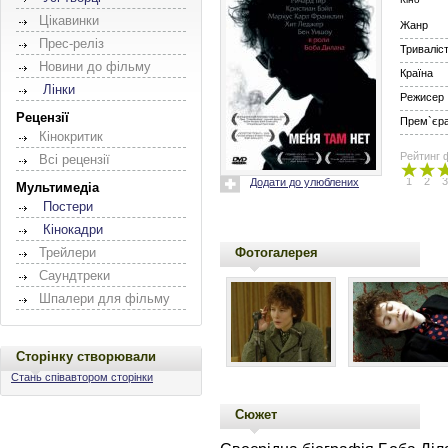
Цікавинки
Жанр
Прес-реліз
Триваліс
Новини до фільму
Країна
Лінки
Режисер
Рецензії
Прем`єра 
Кінокритик
Рейтинг 
Всі рецензії
1
2
3
Додати до улюблених
Мультимедіа
Постери
Кінокадри
Фотогалерея
Трейлери
Саундтреки
Шпалери для фільму
Сторінку створювали
Стань співавтором сторінки
Сюжет