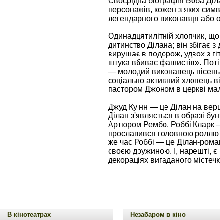
Своєрідна біографія Боба Діла
персонажів, кожен з яких симв
легендарного виконавця або ос
Одинадцятилітній хлопчик, що 
дитинство Ділана; він збігає з
вирушає в подорож, удвох з гі
штука вбиває фашистів». Поті
— молодий виконавець пісень 
соціально активний хлопець ві
пастором Джоном в церкві мал
Джуд Куінн — це Ділан на верши
Ділан з'являється в образі бу
Артюром Рембо. Роббі Кларк —
прославився головною роллю у
же час Роббі — це Ділан-рома
своєю дружиною. І, нарешті, є
декораціях вигаданого містечк
В кінотеатрах
Незабаром в кіно