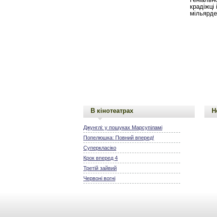
крадіжці
мільярде
В кінотеатрах
Н
Джунглі: у пошуках Марсупіламі
Попелюшка: Повний вперед!
Суперкласіко
Крок вперед 4
Третій зайвий
Червоні вогні