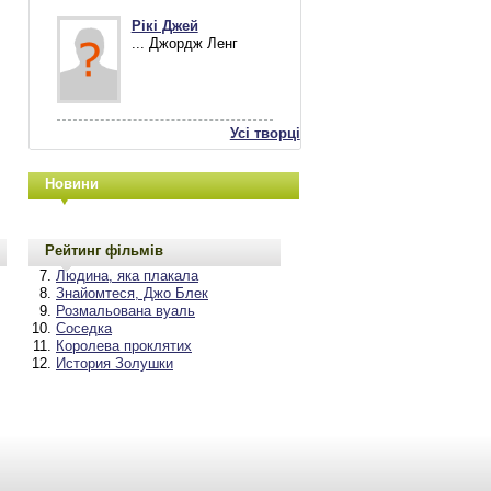
Рікі Джей
... Джордж Ленг
Усі творці
Новини
Рейтинг фільмів
Людина, яка плакала
Знайомтеся, Джо Блек
Розмальована вуаль
Соседка
Королева проклятих
История Золушки