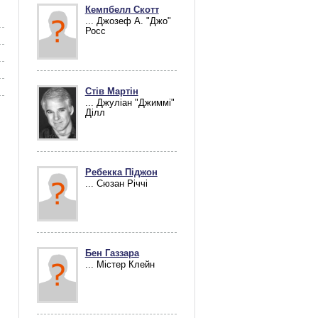
Кемпбелл Скотт
... Джозеф А. "Джо"
Росс
Стів Мартін
... Джуліан "Джиммі"
Ділл
Ребекка Піджон
... Сюзан Річчі
Бен Газзара
... Містер Клейн