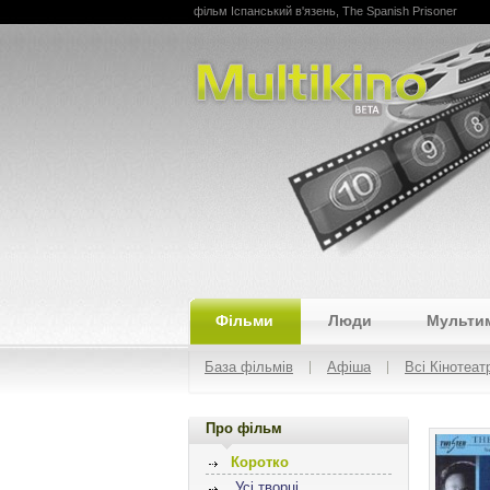
фільм Іспанський в'язень, The Spanish Prisoner
Multikino
Фільми
Люди
Мульти
База фільмів
Афіша
Всі Кінотеат
Про фільм
Коротко
Усі творці