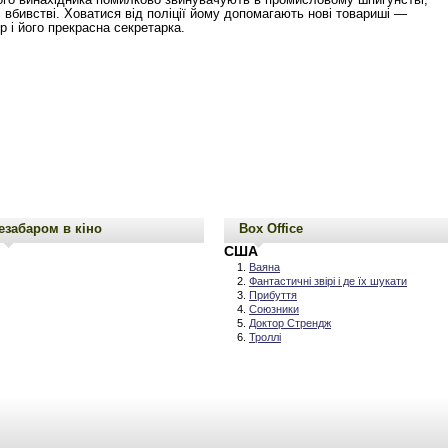
 і вбивстві. Ховатися від поліції йому допомагають нові товариші —
р і його прекрасна секретарка.
езабаром в кіно
Box Office
США
Ваяна
Фантастичні звірі і де їх шукати
Прибуття
Союзники
Доктор Стрендж
Троллі