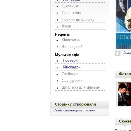
Цікавинки
Прес-реліз
Новини до фільму
Лінки
Рецензії
Кінокритик
Всі рецензії
Дода
Мультимедіа
Постери
Кінокадри
Фотог
Трейлери
Саундтреки
Шпалери для фільму
Сторінку створювали
Стань співавтором сторінки
Сюже
Геніальн