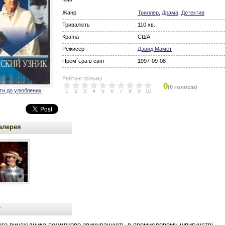
Жанр
Триллер
,
Драма
,
Детектив
Тривалість
110 хв.
Країна
США
Режисер
Дэвид Мамет
Прем`єра в світі
1997-09-08
Рейтинг фільму
0
(0 голосів)
ти до улюблених
1
2
3
4
5
6
7
8
9
10
алерея
т
ого винахідника помилково звинувачують в промисловому шпигунстві,