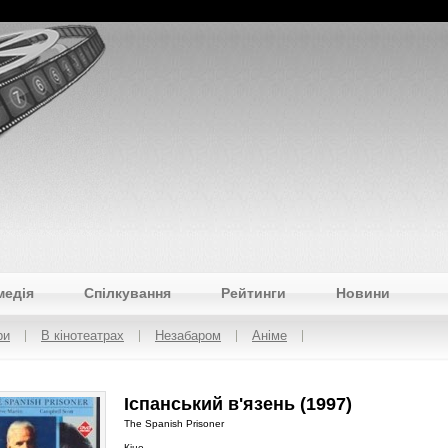
медія
Спілкування
Рейтинги
Новини
ри
В кінотеатрах
Незабаром
Аніме
Іспанський в'язень (1997)
The Spanish Prisoner
Кіно