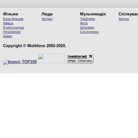
Фільми
Люди
Мультимедія
Спілкува
База фільмів
Актори
Трейлери
Форум
Афіша
Фото
В кінотеатрах
Шпалери
Незабаром
Саундтреки
Аніме
Copyright © Multikino 2002-2020.