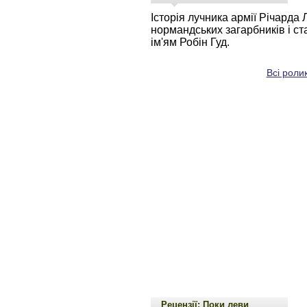
Історія лучника армії Річарда
нормандських загарбників і ст
ім'ям Робін Гуд.
Всі ролик
Рецензії: Поки леви