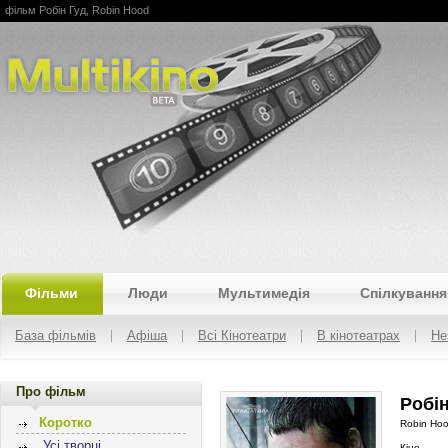
фільм Робін Гуд, Robin Hood
Multikino
Фільми
Люди
Мультимедія
Спілкування
База фільмів
Афіша
Всі Кінотеатри
В кінотеатрах
Не
Про фільм
Робін
Коротко
Robin Ho
Усі творці
Кіно