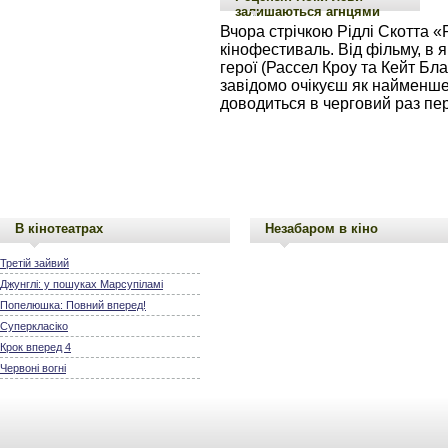
залишаються агнцями
Вчора стрічкою Рідлі Скотта «
кінофестиваль. Від фільму, в я
герої (Рассел Кроу та Кейт Бл
завідомо очікуєш як найменше
доводиться в черговий раз пер
В кінотеатрах
Незабаром в кіно
Третій зайвий
Джунглі: у пошуках Марсупіламі
Попелюшка: Повний вперед!
Суперкласіко
Крок вперед 4
Червоні вогні