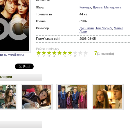
Жанр
Комедія
,
Драма
,
Мелодрама
Тривалість
44 хв.
Країна
США
Режисер
Дуг Ліман
,
Тоні Уормбі
,
Майкл
Ланж
Прем`єра в світі
2003-08-05
Рейтинг фільму
7
(1 голосів)
ти до улюблених
1
2
3
4
5
6
7
8
9
10
алерея
т