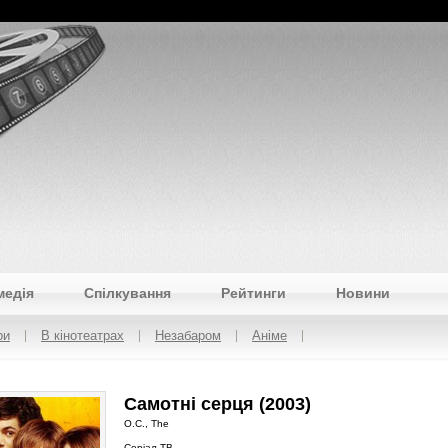
медія
Спілкування
Рейтинги
Новини
ри
В кінотеатрах
Незабаром
Аніме
Самотні серця (2003)
O.C., The
Серіал ТВ