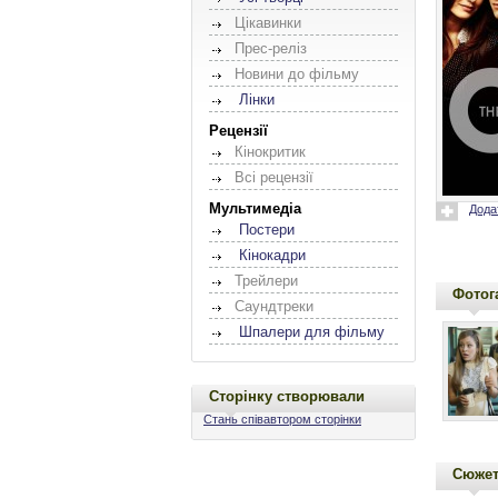
Цікавинки
Прес-реліз
Новини до фільму
Лінки
Рецензії
Кінокритик
Всі рецензії
Мультимедіа
Дода
Постери
Кінокадри
Трейлери
Фотог
Саундтреки
Шпалери для фільму
Сторінку створювали
Стань співавтором сторінки
Сюже