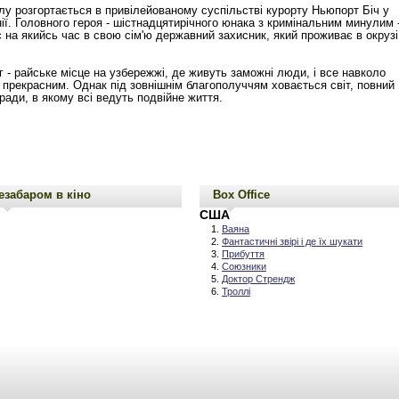
алу розгортається в привілейованому суспільстві курорту Ньюпорт Біч у
ії. Головного героя - шістнадцятирічного юнака з кримінальним минулим 
 на якийсь час в свою сім'ю державний захисник, який проживає в окрузі
г - райське місце на узбережжі, де живуть заможні люди, і все навколо
 прекрасним. Однак під зовнішнім благополуччям ховається світ, повний
зради, в якому всі ведуть подвійне життя.
езабаром в кіно
Box Office
США
Ваяна
Фантастичні звірі і де їх шукати
Прибуття
Союзники
Доктор Стрендж
Троллі