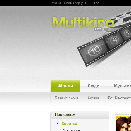
фільм Самотні серця, O.C., The
Multikino
Фільми
Люди
Мульти
База фільмів
Афіша
Всі Кінотеат
Про фільм
Коротко
Усі творці