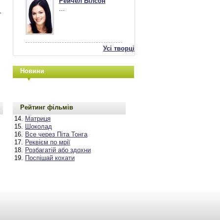
Рейчел Білсон
...
-
Усі творці
Новини
Рейтинг фільмів
Матриця
Шоколад
Все через Піта Тонга
Реквієм по мрії
Розбагатій або здохни
Поспішай кохати