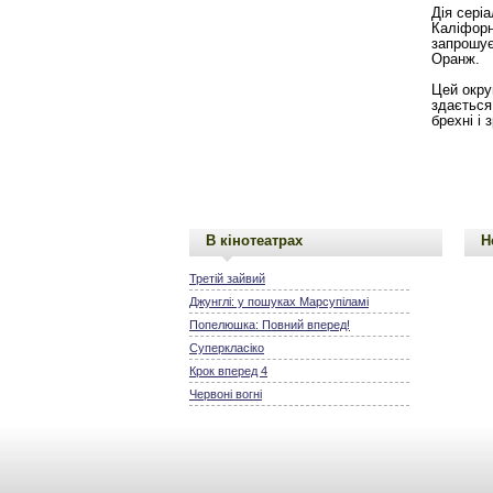
Дія сері
Каліфорн
запрошує
Оранж.
Цей окру
здається
брехні і 
В кінотеатрах
Н
Третій зайвий
Джунглі: у пошуках Марсупіламі
Попелюшка: Повний вперед!
Суперкласіко
Крок вперед 4
Червоні вогні