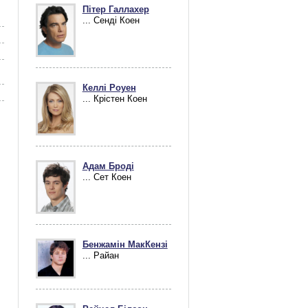
Пітер Галлахер
... Сенді Коен
Келлі Роуен
... Крістен Коен
Адам Броді
... Сет Коен
Бенжамін МакКензі
... Райан