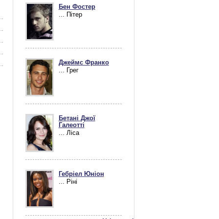
Бен Фостер
... Пітер
Джеймс Франко
... Грег
Бетані Джої
Галеотті
... Ліса
Гебріел Юніон
... Ріні