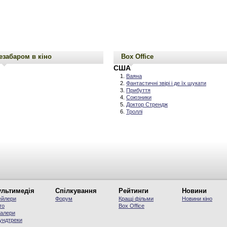
езабаром в кіно
Box Office
США
Ваяна
Фантастичні звірі і де їх шукати
Прибуття
Союзники
Доктор Стрендж
Троллі
льтимедія
Спілкування
Рейтинги
Новини
ейлери
Форум
Кращі фільми
Новини кіно
то
Вох Office
алери
ундтреки