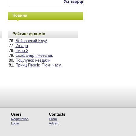
Усі творці
Новини
Рейтинг фільмів
Бойцовский Клуб
Из ада
Пила 2
Скафандр і метелик
Поцілунок невдахи
Принц Персії: Піски часу
Users
Contacts
Registration
Form
Login
Advert