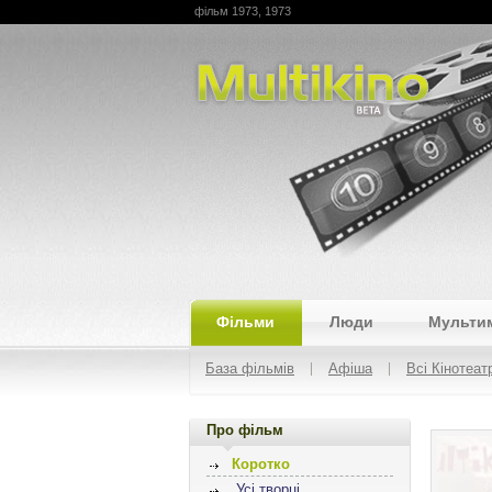
фільм 1973, 1973
Multikino
Фільми
Люди
Мульти
База фільмів
Афіша
Всі Кінотеат
Про фільм
Коротко
Усі творці