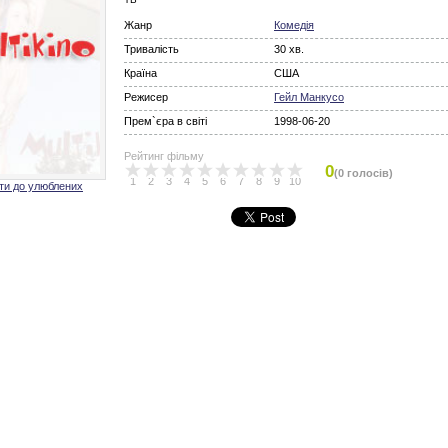
Жанр
Комедія
Тривалість
30 хв.
Країна
США
Режисер
Гейл Манкусо
Прем`єра в світі
1998-06-20
Рейтинг фільму
0
(0 голосів)
1
2
3
4
5
6
7
8
9
10
ти до улюблених