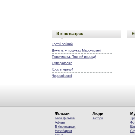
В кінотеатрах
Н
Третій зайвий
Джунглі: у пошуках Марсупіламі
Попелюшка: Повний вперед!
Суперкласіко
Крок вперед 4
Червоні вогні
Фільми
Люди
Му
База фільмів
Актори
Тр
Афіша
Фо
В кінотеатрах
Шп
Незабаром
Са
Аніме