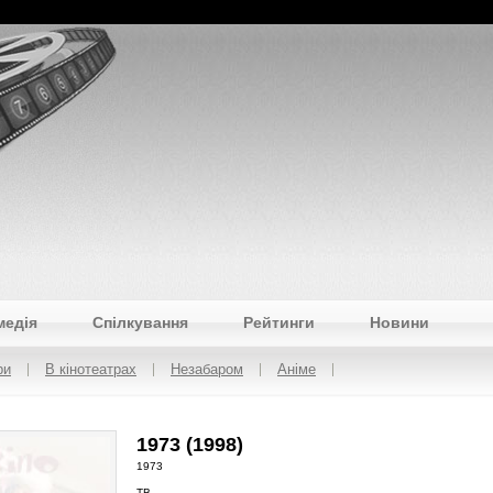
медія
Спілкування
Рейтинги
Новини
ри
В кінотеатрах
Незабаром
Аніме
1973 (1998)
1973
ТВ