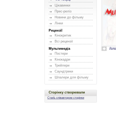
Цікавинки
Прес-реліз
Новини до фільму
Лінки
Рецензії
Кінокритик
Всі рецензії
Дода
Мультимедіа
Постери
Кінокадри
Трейлери
Саундтреки
Шпалери для фільму
Сторінку створювали
Стань співавтором сторінки