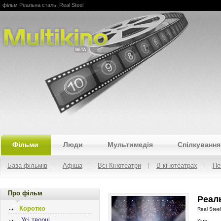
фільм Реальна сталь, Real Steel
Multikino
Фільми
Люди
Мультимедія
Спілкування
База фільмів
Афіша
Всі Кінотеатри
В кінотеатрах
Не
Про фільм
Реаль
Коротко
Real Steel
Усі творці
Кіно