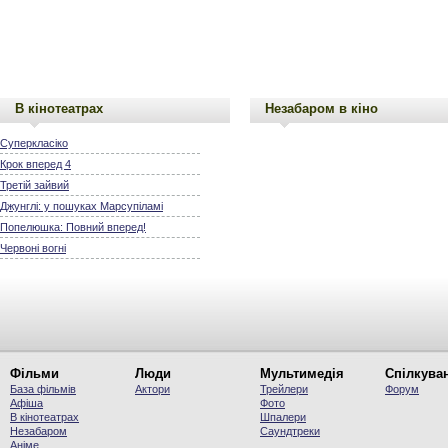
В кінотеатрах
Незабаром в кіно
Суперкласіко
Крок вперед 4
Третій зайвий
Джунглі: у пошуках Марсупіламі
Попелюшка: Повний вперед!
Червоні вогні
Фільми
Люди
Мультимедія
Спілкува
База фільмів
Актори
Трейлери
Форум
Афіша
Фото
В кінотеатрах
Шпалери
Незабаром
Саундтреки
Аніме