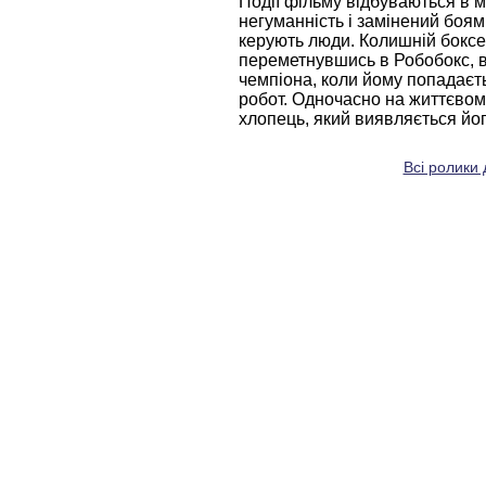
Події фільму відбуваються в 
негуманність і замінений боя
керують люди. Колишній боксе
переметнувшись в Робобокс, 
чемпіона, коли йому попадаєт
робот. Одночасно на життєвом
хлопець, який виявляється йог
Всі ролики 