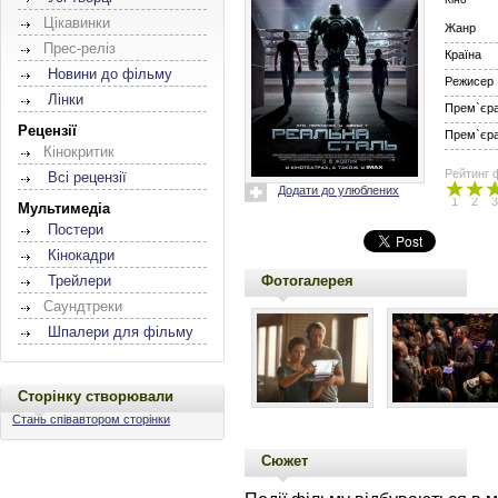
Цікавинки
Жанр
Прес-реліз
Країна
Новини до фільму
Режисер
Лінки
Прем`єра 
Рецензії
Прем`єра 
Кінокритик
Рейтинг 
Всі рецензії
Додати до улюблених
1
2
3
Мультимедіа
Постери
Кінокадри
Фотогалерея
Трейлери
Саундтреки
Шпалери для фільму
Сторінку створювали
Стань співавтором сторінки
Сюжет