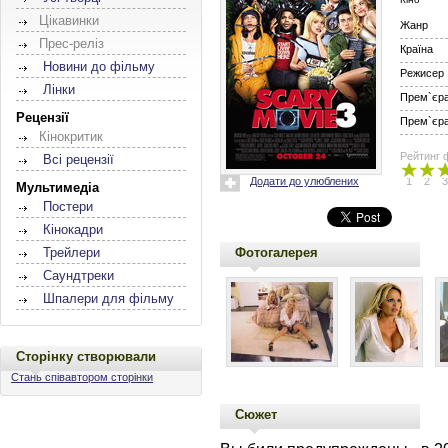
Цікавинки
Жанр
Прес-реліз
Країна
Новини до фільму
Режисер
Лінки
Прем`єра 
Рецензії
Прем`єра 
Кінокритик
Рейтинг 
Всі рецензії
Додати до улюблених
1
2
3
Мультимедіа
Постери
Кінокадри
Фотогалерея
Трейлери
Саундтреки
Шпалери для фільму
Сторінку створювали
Стань співавтором сторінки
Сюжет