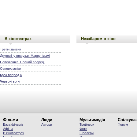
В кінотеатрах
Незабаром в кіно
Третій зайвий
Джунглі: у пошуках Марсупіламі
Попелюшка: Повний вперед!
Суперкласіко
Крок вперед 4
Червоні вогні
Фільми
Люди
Мультимедія
Спілкува
База фільмів
Актори
Трейлери
Форум
Афіша
Фото
В кінотеатрах
Шпалери