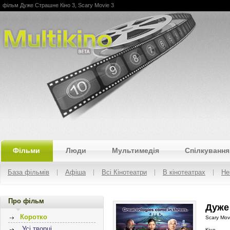
фільм Дуже Страшне Кіно 3, Scary Movie 3
Multikino
Фільми
Люди
Мультимедія
Спілкування
База фільмів
Афіша
Всі Кінотеатри
В кінотеатрах
Не
Про фільм
Дуже 
Коротко
Scary Mov
Усі творці
Кіно