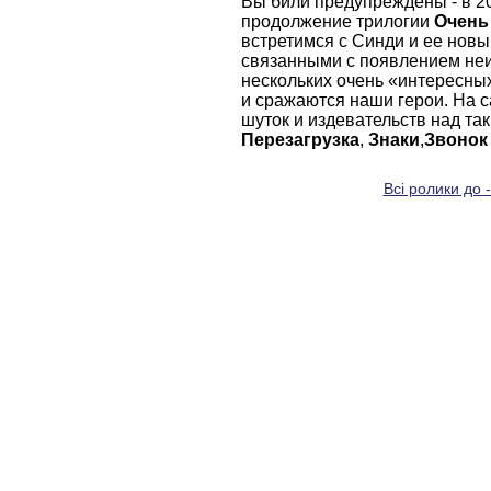
Вы били предупреждены - в 2
продолжение трилогии
Очень
встретимся с Синди и ее нов
связанными с появлением неиз
нескольких очень «интересных
и сражаются наши герои. На с
шуток и издевательств над та
Перезагрузка
,
Знаки
,
Звонок
Всі ролики до 