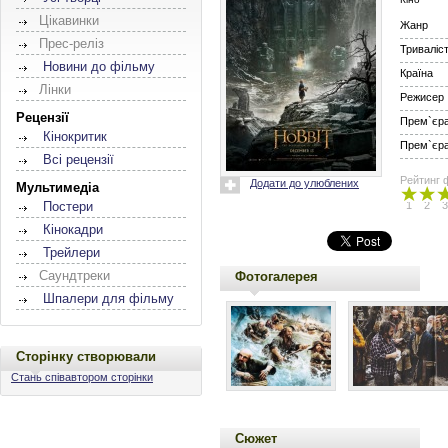
Цікавинки
Жанр
Прес-реліз
Триваліс
Новини до фільму
Країна
Лінки
Режисер
Рецензії
Прем`єра 
Кінокритик
Прем`єра 
Всі рецензії
Рейтинг 
Додати до улюблених
Мультимедіа
1
2
3
Постери
Кінокадри
Трейлери
Саундтреки
Фотогалерея
Шпалери для фільму
Сторінку створювали
Стань співавтором сторінки
Сюжет