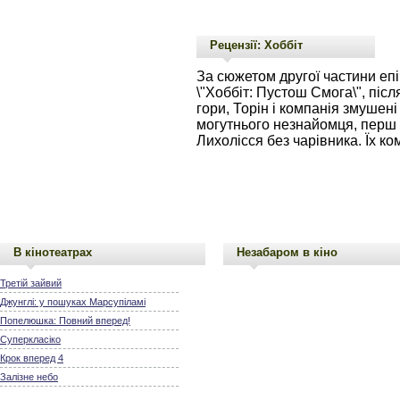
Рецензії: Хоббіт
За сюжетом другої частини епі
\"Хоббіт: Пустош Смога\", піс
гори, Торін і компанія змушен
могутнього незнайомця, перш 
Лихолісся без чарівника. Їх ко
В кінотеатрах
Незабаром в кіно
Третій зайвий
Джунглі: у пошуках Марсупіламі
Попелюшка: Повний вперед!
Суперкласіко
Крок вперед 4
Залізне небо