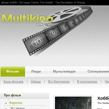
фільм Хоббіт: Пустище Смога, The Hobbit - The Desolation of Smaug
Multikino
Фільми
Люди
Мультимедія
Спілкування
База фільмів
Афіша
Всі Кінотеатри
В кінотеатрах
Не
Про фільм
Хоббі
Коротко
The Hobbi
Усі творці
Кіно