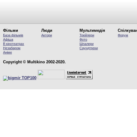
Фільми
Люди
Мультимедія
Спілкува
База фільмів
Актори
Трейлери
Форум
Афіша
Фото
В кінотеатрах
Шпалери
Незабаром
Саундтреки
Аніме
Copyright © Multikino 2002-2020.