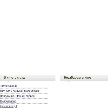
В кінотеатрах
Незабаром в кіно
Третій зайвий
Джунглі: у пошуках Марсупіламі
Попелюшка: Повний вперед!
Суперкласіко
Крок вперед 4