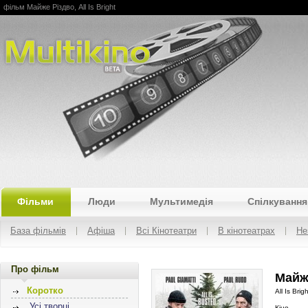
фільм Майже Різдво, All Is Bright
Multikino
Фільми
Люди
Мультимедія
Спілкування
База фільмів
Афіша
Всі Кінотеатри
В кінотеатрах
Не
Про фільм
Майже
Коротко
All Is Brigh
Усі творці
Кіно