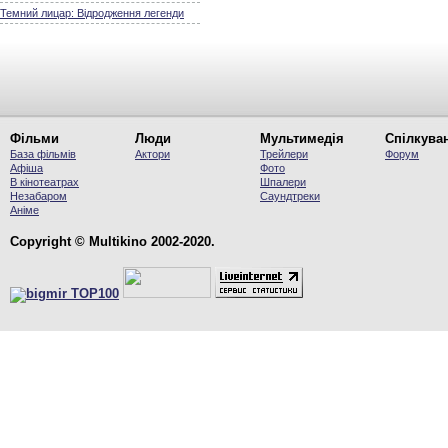
Темний лицар: Відродження легенди
Фільми
Люди
Мультимедія
Спілкува
База фільмів
Актори
Трейлери
Форум
Афіша
Фото
В кінотеатрах
Шпалери
Незабаром
Саундтреки
Аніме
Copyright © Multikino 2002-2020.