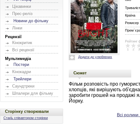
Цікавинки
Триваліс
Прес-реліз
Країна
Новини до фільму
Режисер
Лінки
Прем`єра 
Рецензії
Рейтинг 
Кінокритик
1
2
3
Всі рецензії
Додати до улюблених
Мультимедіа
Постери
Кінокадри
Сюжет
Трейлери
Фільм розповість про гуморис
Саундтреки
хлопців, які вирішують об'єдн
Шпалери для фільму
заробити грошей на продажі я
Йорку.
Сторінку створювали
Всі ролики
Стань співавтором сторінки