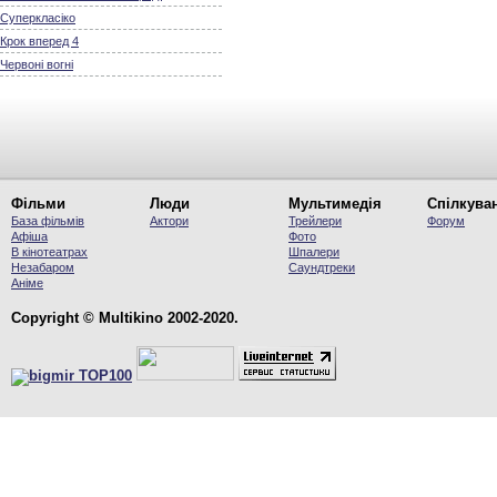
Суперкласіко
Крок вперед 4
Червоні вогні
Фільми
Люди
Мультимедія
Спілкува
База фільмів
Актори
Трейлери
Форум
Афіша
Фото
В кінотеатрах
Шпалери
Незабаром
Саундтреки
Аніме
Copyright © Multikino 2002-2020.