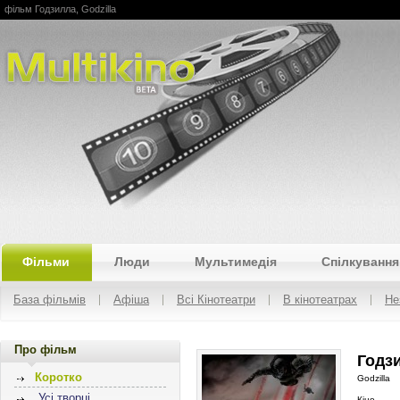
фільм Годзилла, Godzilla
Multikino
Фільми
Люди
Мультимедія
Спілкування
База фільмів
Афіша
Всі Кінотеатри
В кінотеатрах
Не
Про фільм
Годзи
Коротко
Godzilla
Усі творці
Кіно