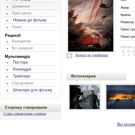
Цікавинки
Жанр
Прес-реліз
Країна
Новини до фільму
Режисер
Лінки
Прем`єра 
Рецензії
Прем`єра 
Кінокритик
Рейтинг 
Всі рецензії
1
2
3
Додати до улюблених
Мультимедіа
Постери
Кінокадри
Фотогалерея
Трейлери
Саундтреки
Шпалери для фільму
Сторінку створювали
Стань співавтором сторінки
Всі роли