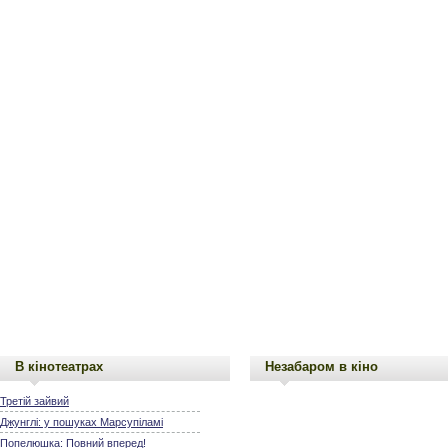
В кінотеатрах
Незабаром в кіно
Третій зайвий
Джунглі: у пошуках Марсупіламі
Попелюшка: Повний вперед!