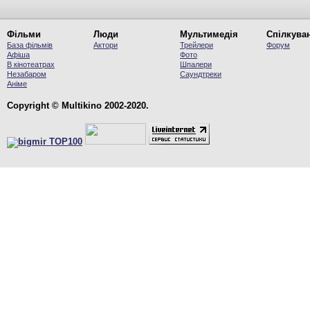
Фільми
Люди
Мультимедія
Спілкува
База фільмів
Актори
Трейлери
Форум
Афіша
Фото
В кінотеатрах
Шпалери
Незабаром
Саундтреки
Аніме
Copyright © Multikino 2002-2020.