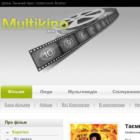
фільм Таємний брат, Undercover Brother
Multikino
Фільми
Люди
Мультимедія
Спілкування
База фільмів
Афіша
Всі Кінотеатри
В кінотеатрах
Не
Про фільм
Таємн
Коротко
Undercove
Усі творці
Кіно