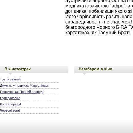
Зустрічайте чорного Остіна Па
модника із зачіскою "афро", аг
догідника, побачивши якого жі
Його чарівливість разить напов
справедливості - не знає меж! В
благородного Чорного Б.Р.А.Т.
картотеках, як Таємний Брат!
В кінотеатрах
Незабаром в кіно
Третій зайвий
Джунглі: у пошуках Марсупіламі
Попелюшка: Повний вперед!
Суперкласіко
Крок вперед 4
Червоні вогні