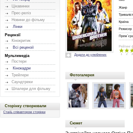
Цікавинки
Жанр
Прес-реліз
Триваліс
Новини до фільму
Країна
Лінки
Режисер
Рецензії
Прем`єра 
Кінокритик
Рейтинг 
Всі рецензії
1
2
3
Додати до улюблених
Мультимедіа
Постери
Кінокадри
Фотогалерея
Трейлери
Саундтреки
Шпалери для фільму
Сторінку створювали
Стань співавтором сторінки
Сюжет