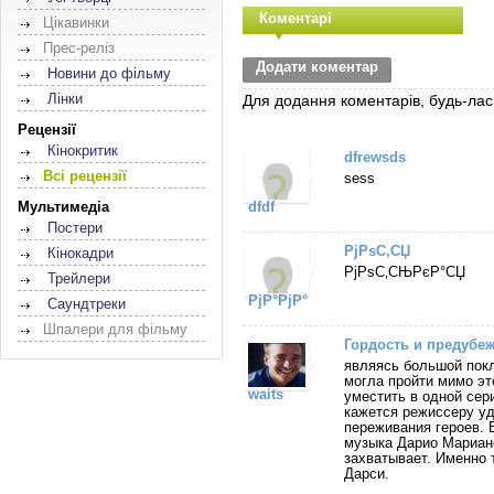
Коментарі
Цікавинки
Прес-реліз
Додати коментар
Новини до фільму
Лінки
Для додання коментарів, будь-лас
Рецензії
Кінокритик
dfrewsds
Всі рецензії
sess
Мультимедіа
dfdf
Постери
РјРѕС‚СЏ
Кінокадри
РјРѕС‚СЊРєР°СЏ
Трейлери
РјР°РјР°
Саундтреки
Шпалери для фільму
Гордость и предубе
являясь большой покл
могла пройти мимо эт
waits
уместить в одной сер
кажется режиссеру уд
переживания героев. 
музыка Дарио Мариане
захватывает. Именно 
Дарси.