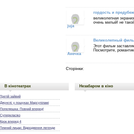
гордость и предубе
великолепная экраниз
очень милый! не такой 
juja
Великолепный филь
Этот фильм заставляе
Посмотрите, романтики
Анечка
Сторінки:
В кінотеатрах
Незабаром в кіно
Третій зайвий
Джунглі: у пошуках Марсупіламі
Попелюшка: Повний вперед!
Суперкласіко
Крок вперед 4
Темний лицар: Відродження легенди