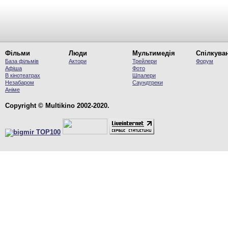
Фільми
Люди
Мультимедія
Спілкува
База фільмів
Актори
Трейлери
Форум
Афіша
Фото
В кінотеатрах
Шпалери
Незабаром
Саундтреки
Аніме
Copyright © Multikino 2002-2020.