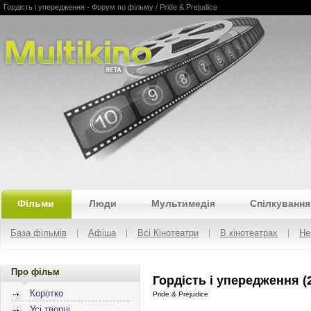
Гордість і упередження - Форум по фільму / Pride & Prejudice
Multikino
Фільми
Люди
Мультимедія
Спілкування
База фільмів
Афіша
Всі Кінотеатри
В кінотеатрах
Не
Про фільм
Гордість і упередження (
Коротко
Pride & Prejudice
Усі творці