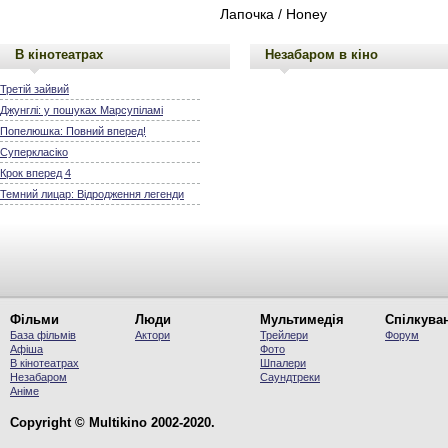
Лапочка / Honey
В кінотеатрах
Незабаром в кіно
Третій зайвий
Джунглі: у пошуках Марсупіламі
Попелюшка: Повний вперед!
Суперкласіко
Крок вперед 4
Темний лицар: Відродження легенди
Фільми
Люди
Мультимедія
Спілкува
База фільмів
Актори
Трейлери
Форум
Афіша
Фото
В кінотеатрах
Шпалери
Незабаром
Саундтреки
Аніме
Copyright © Multikino 2002-2020.