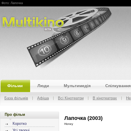
Фото: Лапочка
Multikino
Фільми
Люди
Мультимедія
Спілкування
База фільмів
Афіша
Всі Кінотеатри
В кінотеатрах
Не
Про фільм
Лапочка (2003)
Коротко
Honey
Усі творці