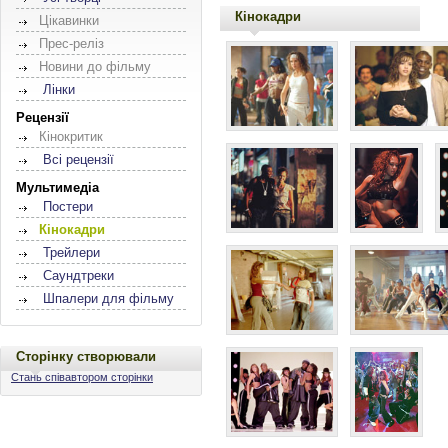
Кінокадри
Цікавинки
Прес-реліз
Новини до фільму
Лінки
Рецензії
Кінокритик
Всі рецензії
Мультимедіа
Постери
Кінокадри
Трейлери
Саундтреки
Шпалери для фільму
Сторінку створювали
Стань співавтором сторінки