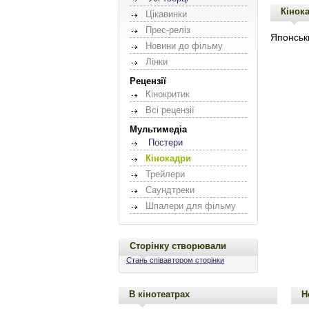
Кінок
Цікавинки
Прес-реліз
Японськи
Новини до фільму
Лінки
Рецензії
Кінокритик
Всі рецензії
Мультимедіа
Постери
Кінокадри
Трейлери
Саундтреки
Шпалери для фільму
Сторінку створювали
Стань співавтором сторінки
В кінотеатрах
Н