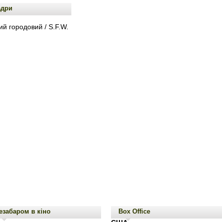
адри
й городовий / S.F.W.
езабаром в кіно
Box Office