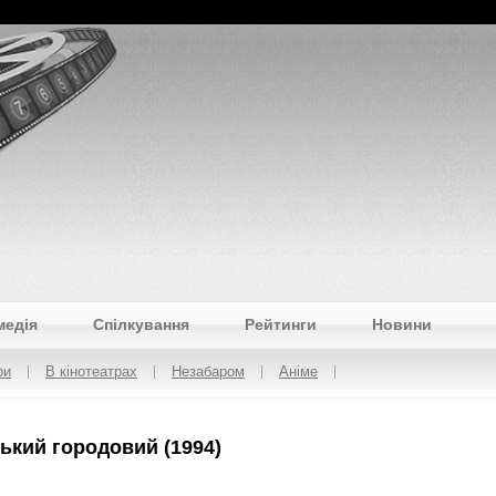
медія
Спілкування
Рейтинги
Новини
ри
В кінотеатрах
Незабаром
Аніме
ький городовий (1994)