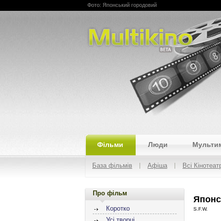
Фото: Японський городовий
Multikino
Фільми
Люди
Мульти
База фільмів
Афіша
Всі Кінотеат
Про фільм
Японс
Коротко
S.F.W.
Усі творці