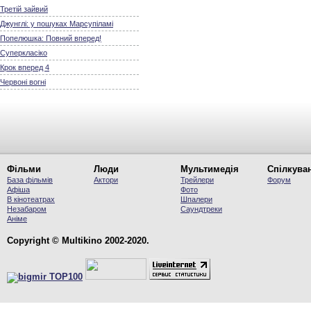
Третій зайвий
Джунглі: у пошуках Марсупіламі
Попелюшка: Повний вперед!
Суперкласіко
Крок вперед 4
Червоні вогні
Фільми
Люди
Мультимедія
Спілкува
База фільмів
Актори
Трейлери
Форум
Афіша
Фото
В кінотеатрах
Шпалери
Незабаром
Саундтреки
Аніме
Copyright © Multikino 2002-2020.