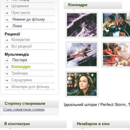
Кінокадри
Цікавинки
Прес-реліз
Новини до фільму
Лінки
Рецензії
Кінокритик
Всі рецензії
Мультимедіа
Постери
Кінокадри
Трейлери
Саундтреки
Шпалери для фільму
Сторінку створювали
Ідеальний шторм / Perfect Storm, 
Стань співавтором сторінки
В кінотеатрах
Незабаром в кіно