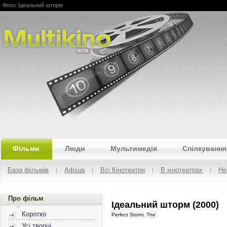
Фото: Ідеальний шторм
Multikino
Фільми
Люди
Мультимедія
Спілкування
База фільмів
Афіша
Всі Кінотеатри
В кінотеатрах
Не
Про фільм
Ідеальний шторм (2000)
Коротко
Perfect Storm, The
Усі творці