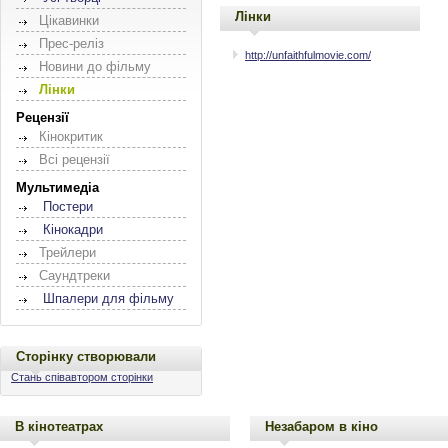
Лінки
Цікавинки
Прес-реліз
http://unfaithfulmovie.com/
Новини до фільму
Лінки
Рецензії
Кінокритик
Всі рецензії
Мультимедіа
Постери
Кінокадри
Трейлери
Саундтреки
Шпалери для фільму
Сторінку створювали
Стань співавтором сторінки
В кінотеатрах
Незабаром в кіно