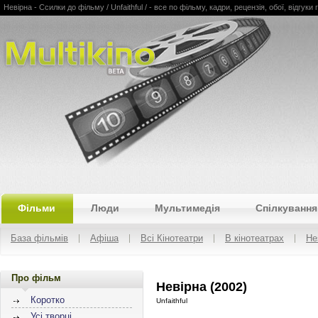
Невірна - Ссилки до фільму / Unfaithful / - все по фільму, кадри, рецензія, обої, відгуки 
Multikino
Фільми
Люди
Мультимедія
Спілкування
База фільмів
Афіша
Всі Кінотеатри
В кінотеатрах
Не
Про фільм
Невірна (2002)
Коротко
Unfaithful
Усі творці