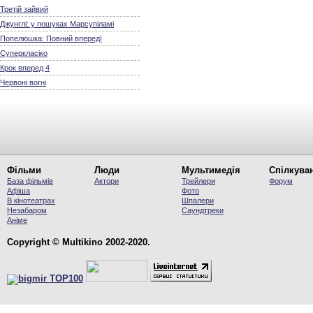
Третій зайвий
Джунглі: у пошуках Марсупіламі
Попелюшка: Повний вперед!
Суперкласіко
Крок вперед 4
Червоні вогні
Фільми
Люди
Мультимедія
Спілкува
База фільмів
Актори
Трейлери
Форум
Афіша
Фото
В кінотеатрах
Шпалери
Незабаром
Саундтреки
Аніме
Copyright © Multikino 2002-2020.