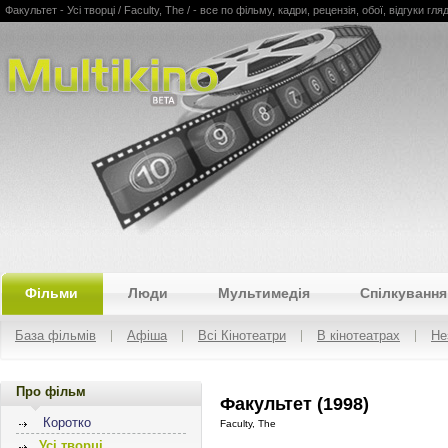
Факультет - Усі творці / Faculty, The / - все по фільму, кадри, рецензія, обої, відгуки гля
Multikino
Фільми
Люди
Мультимедія
Спілкування
База фільмів
Афіша
Всі Кінотеатри
В кінотеатрах
Не
Про фільм
Факультет (1998)
Коротко
Faculty, The
Усі творці