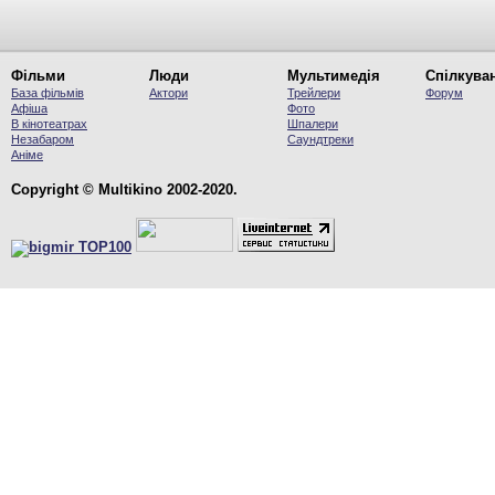
Фільми
Люди
Мультимедія
Спілкува
База фільмів
Актори
Трейлери
Форум
Афіша
Фото
В кінотеатрах
Шпалери
Незабаром
Саундтреки
Аніме
Copyright © Multikino 2002-2020.