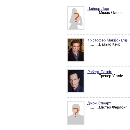
Пайпер Лорі
..........Міссіс Олсон
Крістофер МакДоналд
..........Батько Кейсі
Роберт Патрік
..........Тренер Уілліс
Джон Стюарт
..........Містер Ферлонг