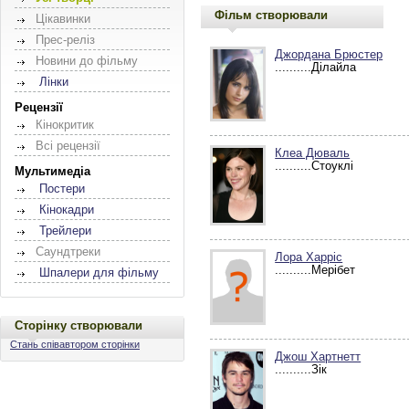
Фільм створювали
Цікавинки
Прес-реліз
Джордана Брюстер
Новини до фільму
..........Ділайла
Лінки
Рецензії
Кінокритик
Всі рецензії
Клеа Дюваль
..........Стоуклі
Мультимедіа
Постери
Кінокадри
Трейлери
Саундтреки
Лора Харріс
..........Мерібет
Шпалери для фільму
Сторінку створювали
Стань співавтором сторінки
Джош Хартнетт
..........Зік