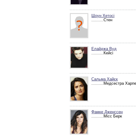
Шоун Хетосі
..........Стен
Елайджа Вуд
..........Кейсі
Сальма Хайєк
..........Медсестра Харп
Фамке Дженссен
..........Місс Берк