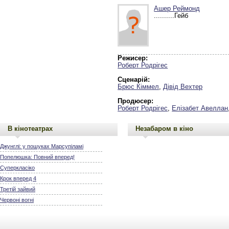
Ашер Реймонд
..........Гейб
Режисер:
Роберт Родрігес
Сценарій:
Брюс Кіммел
,
Дівід Вехтер
Продюсер:
Роберт Родрігес
,
Елізабет Авеллан
В кінотеатрах
Незабаром в кіно
Джунглі: у пошуках Марсупіламі
Попелюшка: Повний вперед!
Суперкласіко
Крок вперед 4
Третій зайвий
Червоні вогні