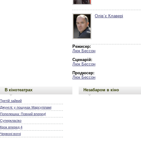
Олів`є Клавері
Режисер:
Люк Бессон
Сценарій:
Люк Бессон
Продюсер:
Люк Бессон
В кінотеатрах
Незабаром в кіно
Третій зайвий
Джунглі: у пошуках Марсупіламі
Попелюшка: Повний вперед!
Суперкласіко
Крок вперед 4
Червоні вогні