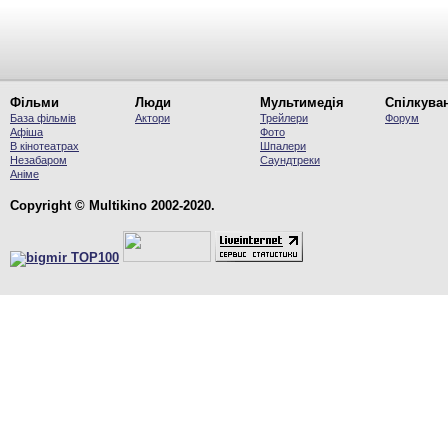
Фільми
Люди
Мультимедія
Спілкува
База фільмів
Актори
Трейлери
Форум
Афіша
Фото
В кінотеатрах
Шпалери
Незабаром
Саундтреки
Аніме
Copyright © Multikino 2002-2020.