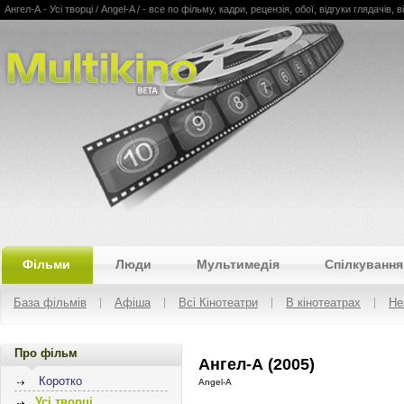
Ангел-А - Усі творці / Angel-A / - все по фільму, кадри, рецензія, обої, відгуки глядачів, 
Multikino
Фільми
Люди
Мультимедія
Спілкування
База фільмів
Афіша
Всі Кінотеатри
В кінотеатрах
Не
Про фільм
Ангел-А (2005)
Коротко
Angel-A
Усі творці