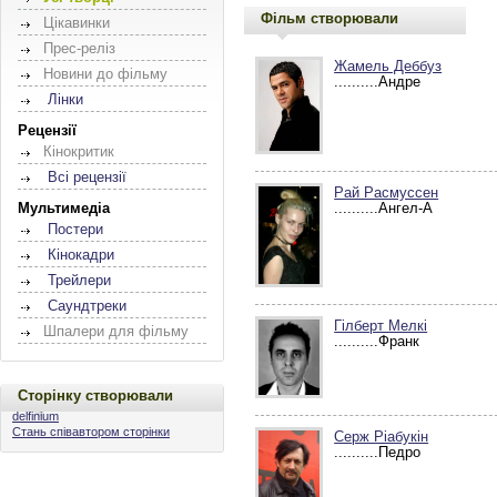
Фільм створювали
Цікавинки
Прес-реліз
Жамель Деббуз
Новини до фільму
..........Андре
Лінки
Рецензії
Кінокритик
Всі рецензії
Рай Расмуссен
Мультимедіа
..........Ангел-А
Постери
Кінокадри
Трейлери
Саундтреки
Гілберт Мелкі
Шпалери для фільму
..........Франк
Сторінку створювали
delfinium
Стань співавтором сторінки
Серж Ріабукін
..........Педро