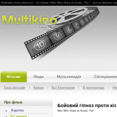
Бойовий гіпноз проти кіз - Усі творці / Men Who Stare at Goats, The / - все по фільму, кад
Multikino
Фільми
Люди
Мультимедія
Спілкування
База фільмів
Афіша
Всі Кінотеатри
В кінотеатрах
Не
Про фільм
Бойовий гіпноз проти кіз 
Коротко
Men Who Stare at Goats, The
Усі творці