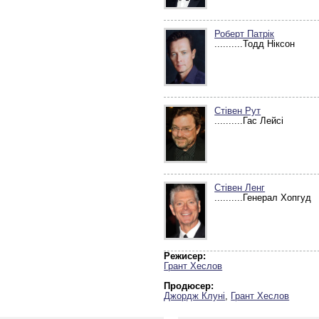
Роберт Патрік
..........Тодд Ніксон
Стівен Рут
..........Гас Лейсі
Стівен Ленг
..........Генерал Хопгуд
Режисер:
Грант Хеслов
Продюсер:
Джордж Клуні
,
Грант Хеслов