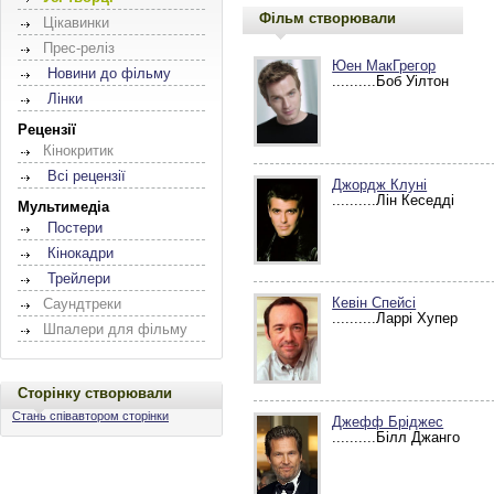
Фільм створювали
Цікавинки
Прес-реліз
Юен МакГрегор
Новини до фільму
..........Боб Уілтон
Лінки
Рецензії
Кінокритик
Всі рецензії
Джордж Клуні
..........Лін Кеседді
Мультимедіа
Постери
Кінокадри
Трейлери
Кевін Спейсі
Саундтреки
..........Ларрі Хупер
Шпалери для фільму
Сторінку створювали
Стань співавтором сторінки
Джефф Бріджес
..........Білл Джанго