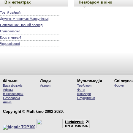
В кінотеатрах
Незабаром в кіно
Третій зайвий
Джунглі: у пошуках Марсупіламі
Попелюшка: Повний вперед!
Суперкласіко
Крок вперед 4
Червоні вогні
Фільми
Люди
Мультимедія
Спілкува
База фільмів
Актори
Трейлери
Форум
Афіша
Фото
В кінотеатрах
Шпалери
Незабаром
Саундтреки
Аніме
Copyright © Multikino 2002-2020.