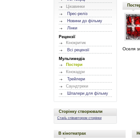
Посте
Цікавинки
Прес-реліз
Новини до фільму
Лінки
Рецензії
Кінокритик
Оселя зл
Всі рецензії
Мультимедіа
Постери
Кінокадри
Трейлери
Саундтреки
Шпалери для фільму
Сторінку створювали
Стань співавтором сторінки
В кінотеатрах
Н