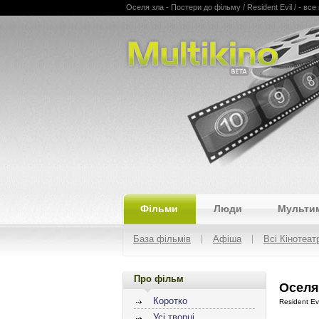
Оселя зла - Постери до фільму / Resident Evil / - все 
Multikino
Фільми
Люди
Мульти
База фільмів
Афіша
Всі Кінотеат
Про фільм
Оселя 
Коротко
Resident Evi
Усі творці