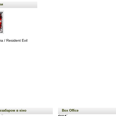
ри
а / Resident Evil
езабаром в кіно
Box Office