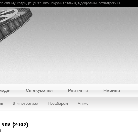
по фільму, кадри, рецензія, обої, відгуки глядачів, відеоролики, саундтреки і ін.
медія
Спілкування
Рейтинги
Новини
ри
В кінотеатрах
Незабаром
Аніме
зла (2002)
l