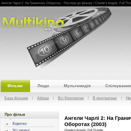
Ангели Чарлі 2: На Граничних Оборотах - Постери до фільму / Charlie's Angels: Full Thrott
Multikino
Фільми
Люди
Мультимедія
Спілкування
База фільмів
Афіша
Всі Кінотеатри
В кінотеатрах
Не
Про фільм
Ангели Чарлі 2: На Гран
Оборотах (2003)
Коротко
Усі творці
Charlie's Angels: Full Throttle