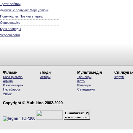
Третій зайвий
Джунглі: у пошуках Марсупіламі
Попелюшка: Повний вперед!
Суперкласіко
Крок вперед 4
Червоні вогні
Фільми
Люди
Мультимедія
Спілкува
База фільмів
Актори
Трейлери
Форум
Афіша
Фото
В кінотеатрах
Шпалери
Незабаром
Саундтреки
Аніме
Copyright © Multikino 2002-2020.