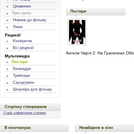
Цікавинки
Постери
Прес-реліз
Новини до фільму
Лінки
Рецензії
Кінокритик
Всі рецензії
Ангели Чарлі 2: На Граничних Оборот
Мультимедіа
Постери
Кінокадри
Трейлери
Саундтреки
Шпалери для фільму
Сторінку створювали
Стань співавтором сторінки
В кінотеатрах
Незабаром в кіно