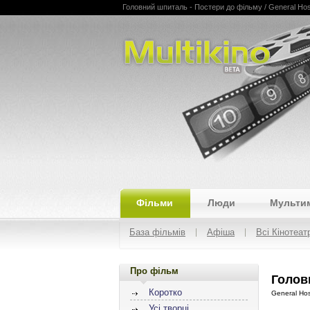
Головний шпиталь - Постери до фільму / General Hospita
Multikino
Фільми
Люди
Мульти
База фільмів
Афіша
Всі Кінотеат
Про фільм
Голов
Коротко
General Hos
Усі творці