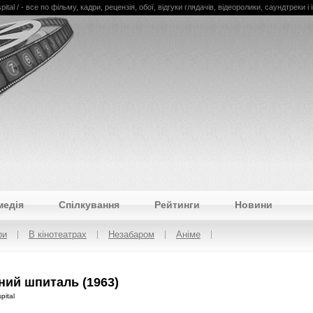
l / - все по фільму, кадри, рецензія, обої, відгуки глядачів, відеоролики, саундтреки і і
медія
Спілкування
Рейтинги
Новини
ри
В кінотеатрах
Незабаром
Аніме
ний шпиталь (1963)
pital