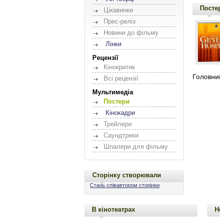
Посте
Цікавинки
Прес-реліз
Новини до фільму
Лінки
Рецензії
Кінокритик
Головний
Всі рецензії
Мультимедіа
Постери
Кінокадри
Трейлери
Саундтреки
Шпалери для фільму
Сторінку створювали
Стань співавтором сторінки
В кінотеатрах
Н