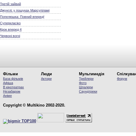
Третій зайвий
Джунглі: у пошуках Марсупіламі
Попелюшка: Повний вперед!
Суперкласіко
Крок вперед 4
Червоні вогні
Фільми
Люди
Мультимедія
Спілкува
База фільмів
Актори
Трейлери
Форум
Афіша
Фото
В кінотеатрах
Шпалери
Незабаром
Саундтреки
Аніме
Copyright © Multikino 2002-2020.