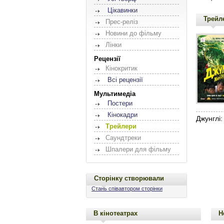
Цікавинки
Трейл
Прес-реліз
Новини до фільму
Лінки
Рецензії
Кінокритик
Всі рецензії
Мультимедіа
Постери
Кінокадри
Джунглі:
Трейлери
Саундтреки
Шпалери для фільму
Сторінку створювали
Стань співавтором сторінки
В кінотеатрах
Н