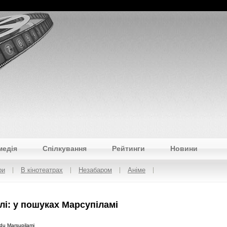
медія
Спілкування
Рейтинги
Новини
ри
В кінотеатрах
Незабаром
Аніме
лі: у пошуках Марсупіламі
 du Marsupilami