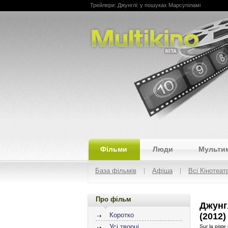
Трейлери: Джунглі: у пошуках Марсупіламі
Multikino
Фільми
Люди
Мульти
База фільмів
Афіша
Всі Кінотеат
Про фільм
Джунг
(2012)
Коротко
Усі творці
Sur la piste