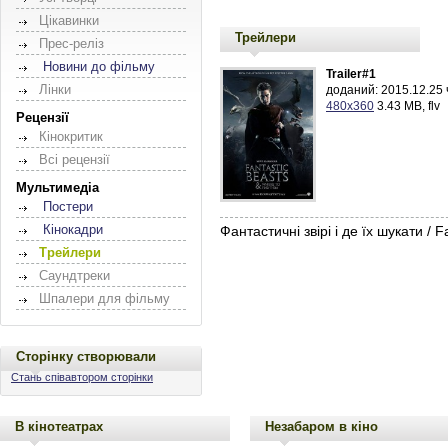
Цікавинки
Трейлери
Прес-реліз
Новини до фільму
Trailer#1
Лінки
доданий: 2015.12.25 ч
480x360
3.43 MB, flv
Рецензії
Кінокритик
Всі рецензії
Мультимедіа
Постери
Кінокадри
Фантастичні звірі і де їх шукати /
Трейлери
Саундтреки
Шпалери для фільму
Сторінку створювали
Стань співавтором сторінки
В кінотеатрах
Незабаром в кіно