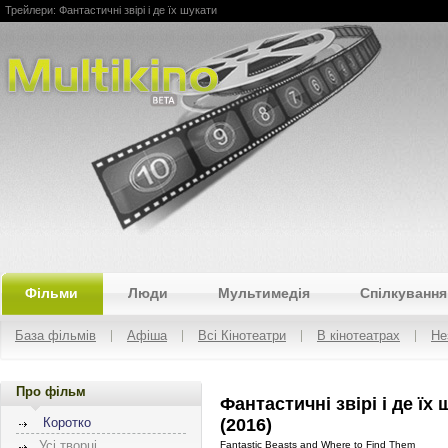
Трейлери: Фантастичні звірі і де їх шукати
Multikino
Фільми
Люди
Мультимедія
Спілкування
База фільмів
Афіша
Всі Кінотеатри
В кінотеатрах
Не
Про фільм
Фантастичні звірі і де їх
(2016)
Коротко
Усі творці
Fantastic Beasts and Where to Find Them