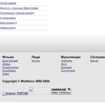
Третій зайвий
Джунглі: у пошуках Марсупіламі
Попелюшка: Повний вперед!
Суперкласіко
Крок вперед 4
Червоні вогні
Фільми
Люди
Мультимедія
Спілкува
База фільмів
Актори
Трейлери
Форум
Афіша
Фото
В кінотеатрах
Шпалери
Незабаром
Саундтреки
Аніме
Copyright © Multikino 2002-2020.