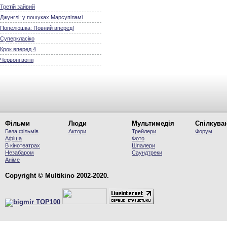
Третій зайвий
Джунглі: у пошуках Марсупіламі
Попелюшка: Повний вперед!
Суперкласіко
Крок вперед 4
Червоні вогні
Фільми
Люди
Мультимедія
Спілкува
База фільмів
Актори
Трейлери
Форум
Афіша
Фото
В кінотеатрах
Шпалери
Незабаром
Саундтреки
Аніме
Copyright © Multikino 2002-2020.