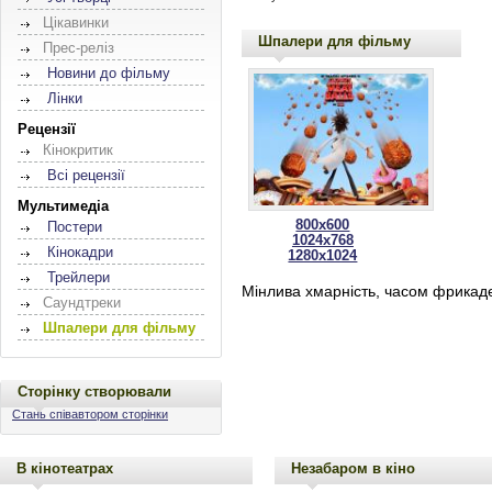
Цікавинки
Шпалери для фільму
Прес-реліз
Новини до фільму
Лінки
Рецензії
Кінокритик
Всі рецензії
Мультимедіа
800x600
Постери
1024x768
Кінокадри
1280x1024
Трейлери
Мінлива хмарність, часом фрикадел
Саундтреки
Шпалери для фільму
Сторінку створювали
Стань співавтором сторінки
В кінотеатрах
Незабаром в кіно