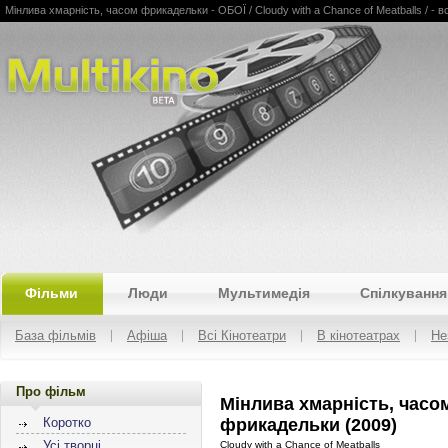
Мінлива хмарність, часом фрикадельки - ОБОЇ / Cloudy with a Chance of Meatballs / - все
Multikino
Фільми
Люди
Мультимедія
Спілкування
База фільмів
Афіша
Всі Кінотеатри
В кінотеатрах
Не
Про фільм
Мінлива хмарність, часо
фрикадельки (2009)
Коротко
Усі творці
Cloudy with a Chance of Meatballs