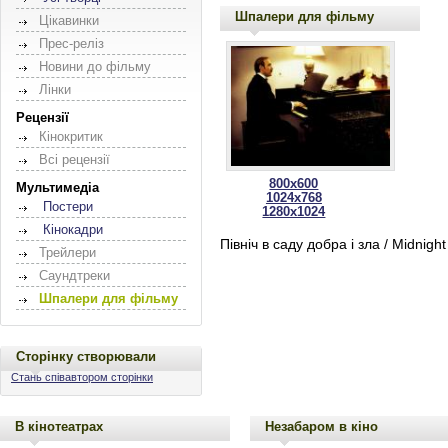
Шпалери для фільму
Цікавинки
Прес-реліз
Новини до фільму
Лінки
Рецензії
Кінокритик
Всі рецензії
800x600
Мультимедіа
1024x768
Постери
1280x1024
Кінокадри
Північ в саду добра і зла / Midnigh
Трейлери
Саундтреки
Шпалери для фільму
Сторінку створювали
Стань співавтором сторінки
В кінотеатрах
Незабаром в кіно