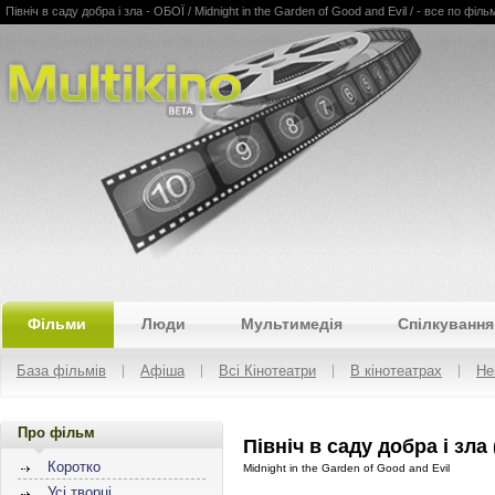
Північ в саду добра і зла - ОБОЇ / Midnight in the Garden of Good and Evil / - все по фільм
Multikino
Фільми
Люди
Мультимедія
Спілкування
База фільмів
Афіша
Всі Кінотеатри
В кінотеатрах
Не
Про фільм
Північ в саду добра і зла 
Коротко
Midnight in the Garden of Good and Evil
Усі творці