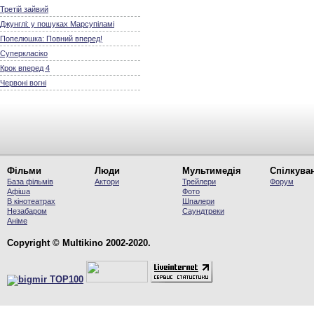
Третій зайвий
Джунглі: у пошуках Марсупіламі
Попелюшка: Повний вперед!
Суперкласіко
Крок вперед 4
Червоні вогні
Фільми
Люди
Мультимедія
Спілкува
База фільмів
Актори
Трейлери
Форум
Афіша
Фото
В кінотеатрах
Шпалери
Незабаром
Саундтреки
Аніме
Copyright © Multikino 2002-2020.