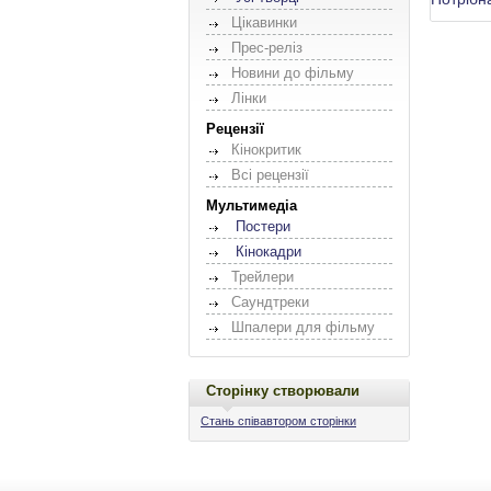
Цікавинки
Прес-реліз
Новини до фільму
Лінки
Рецензії
Кінокритик
Всі рецензії
Мультимедіа
Постери
Кінокадри
Трейлери
Саундтреки
Шпалери для фільму
Сторінку створювали
Стань співавтором сторінки