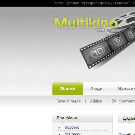
Гарбуз - Добавления Инфо по фильму / Pumpkin / - в
Multikino
Фільми
Люди
Мульти
База фільмів
Афіша
Всі Кінотеат
Про фільм
Додай
Коротко
Усі творці
Потрібн