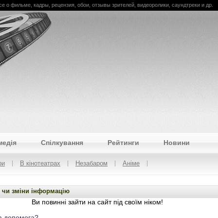
се о фильме, кадры, рецензия, обои, отзывы зрителей, видеоролики, саундтреки и др.
медія
Спілкування
Рейтинги
Новини
ри
В кінотеатрах
Незабаром
Аніме
 чи зміни інформацію
Ви повинні зайти на сайт під своїм ніком!
а допомога?