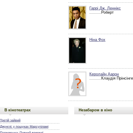
Гаррі Дж. Леннікс
..........Роберт
Ніна Фох
Керолайн Аарон
..........Клаудія Прінсінг
В кінотеатрах
Незабаром в кіно
Третій зайвий
Джунглі: у пошуках Марсупіламі
Попелюшка: Повний вперед!