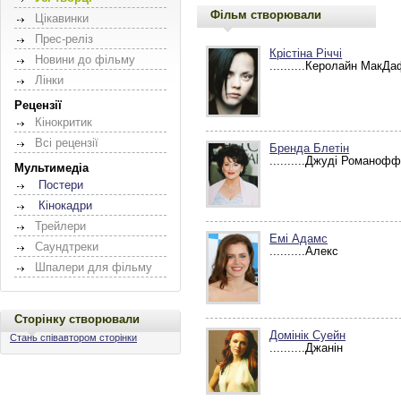
Фільм створювали
Цікавинки
Прес-реліз
Крістіна Річчі
Новини до фільму
..........Керолайн МакД
Лінки
Рецензії
Кінокритик
Всі рецензії
Бренда Блетін
..........Джуді Романоф
Мультимедіа
Постери
Кінокадри
Трейлери
Емі Адамс
Саундтреки
..........Алекс
Шпалери для фільму
Сторінку створювали
Домінік Суейн
Стань співавтором сторінки
..........Джанін