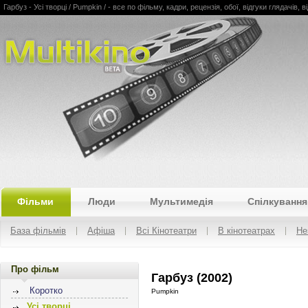
Гарбуз - Усі творці / Pumpkin / - все по фільму, кадри, рецензія, обої, відгуки глядачів, в
Multikino
Фільми
Люди
Мультимедія
Спілкування
База фільмів
Афіша
Всі Кінотеатри
В кінотеатрах
Не
Про фільм
Гарбуз (2002)
Коротко
Pumpkin
Усі творці