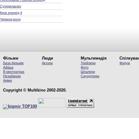
Суперкласіко
Крок вперед 4
Червоні вогні
Фільми
Люди
Мультимедія
Спілкува
База фільмів
Актори
Трейлери
Форум
Афіша
Фото
В кінотеатрах
Шпалери
Незабаром
Саундтреки
Аніме
Copyright © Multikino 2002-2020.