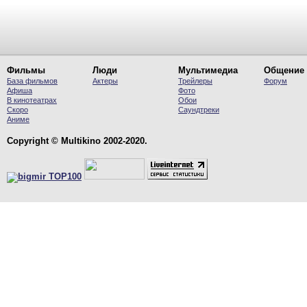
Фильмы
Люди
Мультимедиа
Общение
База фильмов
Актеры
Трейлеры
Форум
Афиша
Фото
В кинотеатрах
Обои
Скоро
Саундтреки
Аниме
Copyright © Multikino 2002-2020.