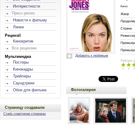
Интерестности
Кино
Пресс-релиз
Жанр
Новости к фильму
Продолж
Линки
Страна
Рецензії
Режиссе
Кинокритик
Премьера
Все рецензии
Премьера
Добавить к любимым
Мультимедиа
Рейтинг 
Постеры
1
2
3
Кинокадры
Трейлеры
Саундтреки
Фотогалерея
Обои для фильма
Страницу создавали
Стань соавтором страницы