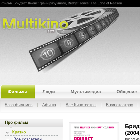
фильм Бриджет Джонс: грани разумного, Bridget Jones: The Edge of Reason
Multikino
Фильмы
Люди
Мультимедиа
Общение
База фильмов
Афиша
Все Кинотеатры
В кинотеатрах
Про фильм
Брид
(2004
Кратко
Все создатели
Bridget J