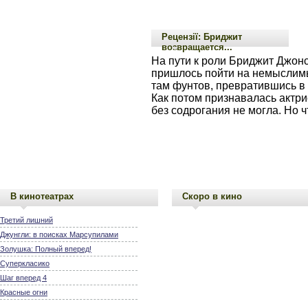
Рецензії: Бриджит
возвращается...
На пути к роли Бриджит Джон
пришлось пойти на немыслимы
там фунтов, превратившись в
Как потом признавалась актрис
без содрогания не могла. Но ч
В кинотеатрах
Скоро в кино
Третий лишний
Джунгли: в поисках Марсупилами
Золушка: Полный вперед!
Суперкласико
Шаг вперед 4
Красные огни