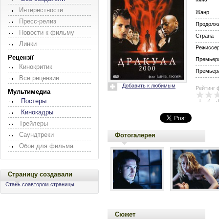
Интерестности
Жанр
Пресс-релиз
Продолж
Новости к фильму
Страна
Линки
Режиссе
Рецензії
Премьера
Кинокритик
Премьера
Все рецензии
Добавить к любимым
Рейтинг 
Мультимедиа
1
2
3
Постеры
Кинокадры
Трейлеры
Саундтреки
Фотогалерея
Обои для фильма
Страницу создавали
Стань соавтором страницы
Сюжет