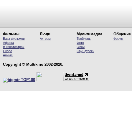
Фильмы
Люди
Мультимедиа
Общение
База фильмов
Актеры
Трейлеры
Форум
Афиша
Фото
В кинотеатрах
Обои
Скоро
Саундтреки
Аниме
Copyright © Multikino 2002-2020.