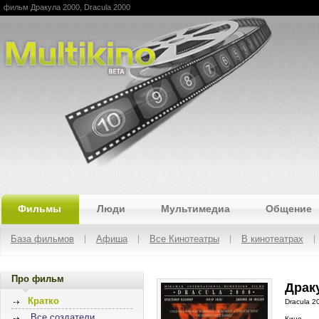
фильм Дракула 2000, Dracula 2000
Multikino
Фильмы
Люди
Мультимедиа
Общение
База фильмов
Афиша
Все Кинотеатры
В кинотеатрах
Про фильм
Драку
Кратко
Dracula 2
Все создатели
Кино