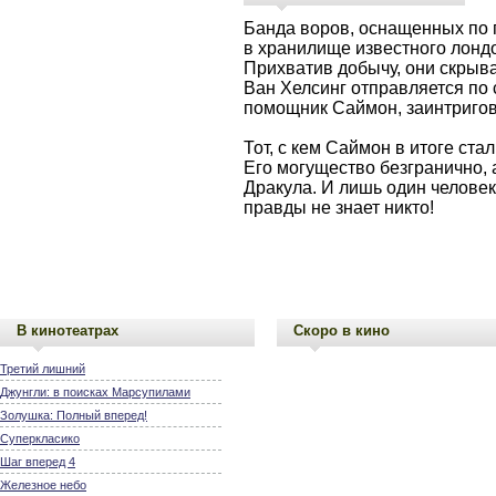
Банда воров, оснащенных по 
в хранилище известного лондо
Прихватив добычу, они скры
Ван Хелсинг отправляется по 
помощник Саймон, заинтригов
Тот, с кем Саймон в итоге ста
Его могущество безгранично,
Дракула. И лишь один человек
правды не знает никто!
В кинотеатрах
Скоро в кино
Третий лишний
Джунгли: в поисках Марсупилами
Золушка: Полный вперед!
Суперкласико
Шаг вперед 4
Железное небо