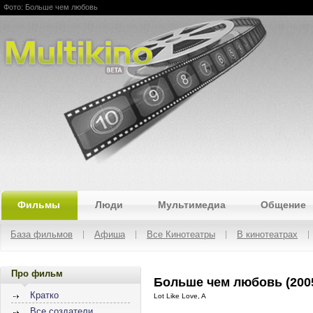
Фото: Больше чем любовь
Multikino
Фильмы
Люди
Мультимедиа
Общение
База фильмов
Афиша
Все Кинотеатры
В кинотеатрах
Про фильм
Больше чем любовь (200
Кратко
Lot Like Love, A
Все создатели