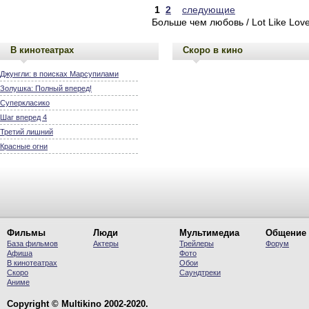
1
2
следующие
Больше чем любовь / Lot Like Love
В кинотеатрах
Скоро в кино
Джунгли: в поисках Марсупилами
Золушка: Полный вперед!
Суперкласико
Шаг вперед 4
Третий лишний
Красные огни
Фильмы
Люди
Мультимедиа
Общение
База фильмов
Актеры
Трейлеры
Форум
Афиша
Фото
В кинотеатрах
Обои
Скоро
Саундтреки
Аниме
Copyright © Multikino 2002-2020.