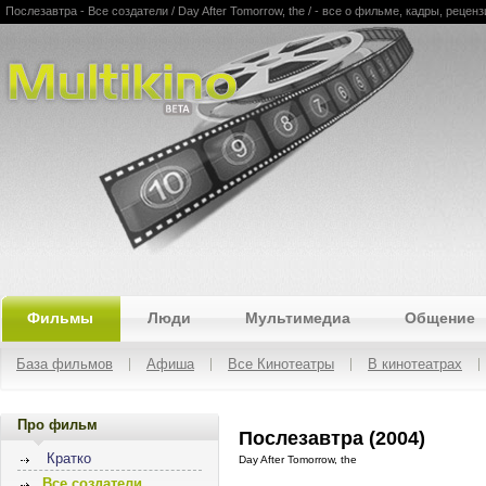
Послезавтра - Все создатели / Day After Tomorrow, the / - все о фильме, кадры, рецен
Multikino
Фильмы
Люди
Мультимедиа
Общение
База фильмов
Афиша
Все Кинотеатры
В кинотеатрах
Про фильм
Послезавтра (2004)
Кратко
Day After Tomorrow, the
Все создатели