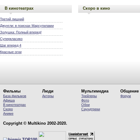
В кинотеатрах
Скоро в кино
Третий лишний
Джунгли: в поисках Марсупилами
Золушка: Полный вперед!
Суперкласико
Шаг вперед 4
Красные огни
Фильмы
Люди
Мультимедиа
Общение
База фильмов
Актеры
Трейлеры
Форум
Афиша
Фото
В кинотеатрах
Обои
Скоро
Саундтреки
Аниме
Copyright © Multikino 2002-2020.