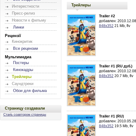
Трейлеры
Интерестности
Пресс-релиз
Trailer #2
Новости к фильму
добавлен: 2010.12.08
848x352
21 Mb, flv
Линки
Рецензії
Кинокритик
Все рецензии
Мультимедиа
Постеры
Trailer #1 (RU дуб.)
Кинокадры
добавлен: 2010.12.08
848x352
20.7 Mb, flv
Трейлеры
Саундтреки
Обои для фильма
Страницу создавали
Стань соавтором страницы
Trailer #1 (RU)
добавлен: 2010.05.28
848x352
19.5 Mb, flv