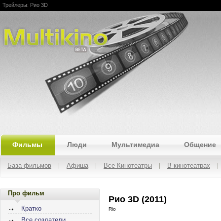
Трейлеры: Рио 3D
Multikino
Фильмы
Люди
Мультимедиа
Общение
База фильмов
Афиша
Все Кинотеатры
В кинотеатрах
Про фильм
Рио 3D (2011)
Кратко
Rio
Все создатели