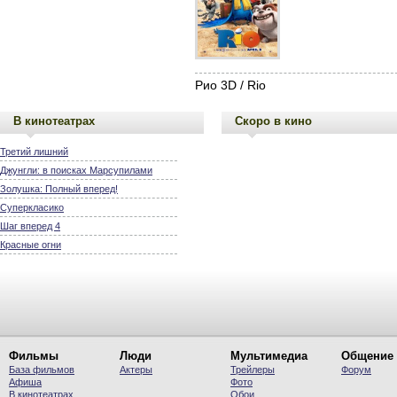
Рио 3D / Rio
В кинотеатрах
Скоро в кино
Третий лишний
Джунгли: в поисках Марсупилами
Золушка: Полный вперед!
Суперкласико
Шаг вперед 4
Красные огни
Фильмы
Люди
Мультимедиа
Общение
База фильмов
Актеры
Трейлеры
Форум
Афиша
Фото
В кинотеатрах
Обои