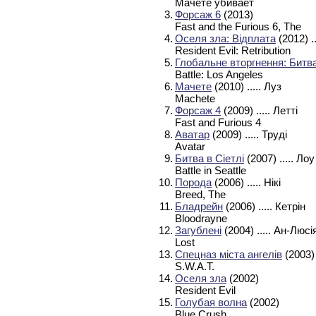
Мачете убивает
3.
Форсаж 6
(2013)
Fast and the Furious 6, The
4.
Оселя зла: Відплата
(2012)
.
Resident Evil: Retribution
5.
Глобальне вторгнення: Бит
Battle: Los Angeles
6.
Мачете
(2010)
..... Луз
Machete
7.
Форсаж 4
(2009)
..... Летті
Fast and Furious 4
8.
Аватар
(2009)
..... Труді
Avatar
9.
Битва в Сіетлі
(2007)
..... Лоу
Battle in Seattle
10.
Порода
(2006)
..... Нікі
Breed, The
11.
Бладрейн
(2006)
..... Кетрін
Bloodrayne
12.
Загублені
(2004)
..... Ан-Люс
Lost
13.
Спецназ міста ангелів
(2003)
S.W.A.T.
14.
Оселя зла
(2002)
Resident Evil
15.
Голубая волна
(2002)
Blue Crush