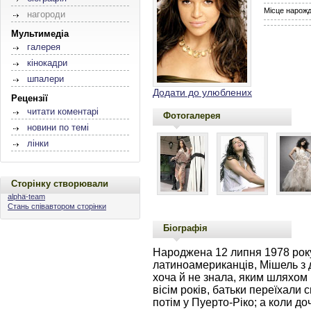
Місце нарож
нагороди
Мультимедіа
галерея
кінокадри
шпалери
Додати до улюблених
Рецензії
читати коментарі
Фотогалерея
новини по темі
лінки
Сторінку створювали
alpha-team
Стань співавтором сторінки
Біографія
Народжена 12 липня 1978 року
латиноамериканців, Мішель з 
хоча й не знала, яким шляхом 
вісім років, батьки переїхали 
потім у Пуерто-Ріко; а коли до