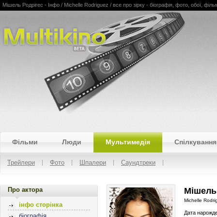
Мішель Родрігес - Інфо / Michelle Rodriguez / все про зірку - біографія, фото, обої, філ
Multikino
Фільми
Люди
Мультимедія
Спілкування
Трейлери
Фото
Шпалери
Саундтреки
Про актора
Мішель
Michelle Rodri
інфо сторінка
Дата нарожд
біографія