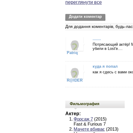
переглянути все
Додати коментар
Для додання коментарів, будь-лас
.......
Потрясающий актёр! М
убили в Lost'е....
Patriq
куда я попал
как я сдесь с вами ок
R@IDER
Фильмография
Актер:
1.
Форсаж 7
(2015)
Fast & Furious 7
2.
Мачете вбиває
(2013)