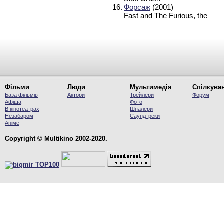
16.
Форсаж
(2001)
Fast and The Furious, the
Фільми
Люди
Мультимедія
Спілкува
База фільмів
Актори
Трейлери
Форум
Афіша
Фото
В кінотеатрах
Шпалери
Незабаром
Саундтреки
Аніме
Copyright © Multikino 2002-2020.