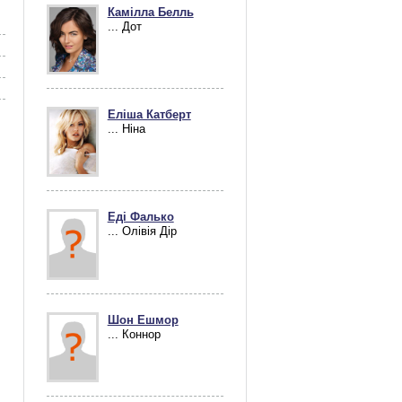
Камілла Белль
... Дот
Еліша Катберт
... Ніна
Еді Фалько
... Олівія Дір
Шон Ешмор
... Коннор