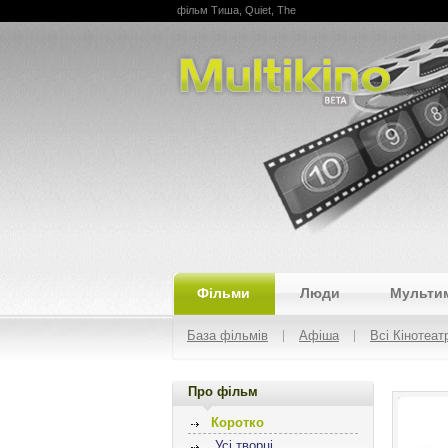
фільм Тиша, Quiet, The
Multikino
Фільми
Люди
Мульти
База фільмів
Афіша
Всі Кінотеат
Про фільм
Коротко
Усі творці