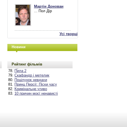
Мартін Донован
... Пол Дір
Усі творці
Новини
Рейтинг фільмів
Пила 2
Скафандр і метелик
Поцілунок невдахи
Принц Персії: Піски часу
Кримінальне чтиво
10 причин моєї ненависті