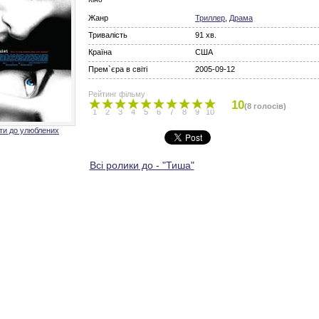
Жанр
Триллер
,
Драма
Тривалість
91 хв.
Країна
США
Прем`єра в світі
2005-09-12
Рейтинг фільму
10
(8 голосів)
1
2
3
4
5
6
7
8
9
10
ти до улюблених
Всі ролики до - "Тиша"