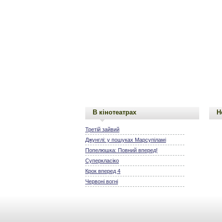
В кінотеатрах
Н
Третій зайвий
Джунглі: у пошуках Марсупіламі
Попелюшка: Повний вперед!
Суперкласіко
Крок вперед 4
Червоні вогні