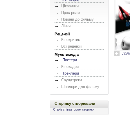
Цікавинки
Прес-реліз
Новини до фільму
Лінки
Рецензії
Кінокритик
Всі рецензії
Дода
Мультимедіа
Постери
Кінокадри
Трейлери
Саундтреки
Шпалери для фільму
Сторінку створювали
Стань співавтором сторінки