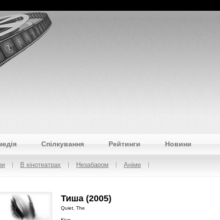
медія
Спілкування
Рейтинги
Новини
ри
В кінотеатрах
Незабаром
Аніме
Тиша (2005)
Quiet, The
Кіно