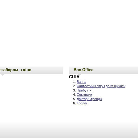
езабаром в кіно
Box Office
США
Ваяна
Фантастичні звірі і де їх шукати
Прибуття
Союзники
Доктор Стрендж
Троллі