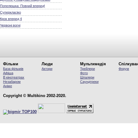
Попелюшка: Повний вперед!
Суперкласіко
Крок вперед 4
Червоні вогні
Фільми
Люди
Мультимедія
Спілкува
База фільмів
Актори
Трейлери
Форум
Афіша
Фото
В кінотеатрах
Шпалери
Незабаром
Саундтреки
Аніме
Copyright © Multikino 2002-2020.