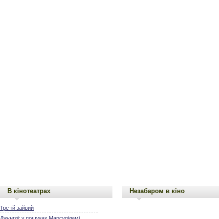
В кінотеатрах
Незабаром в кіно
Третій зайвий
Джунглі: у пошуках Марсупіламі