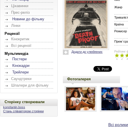
Цікавинки
Жанр
Прес-реліз
Триваліс
Новини до фільму
Країна
Лінки
Режисер
Рецензії
Кінокритик
Прем`єра 
Всі рецензії
Рейтинг 
Додати до улюблених
Мультимедіа
1
2
3
Постери
Кінокадри
Трейлери
Саундтреки
Фотогалерея
Шпалери для фільму
Сторінку створювали
konstantin.boss
Стань співавтором сторінки
Всі ролики