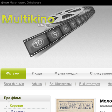
фільм Молотильня, Grindhouse
Multikino
Фільми
Люди
Мультимедія
Спілкування
База фільмів
Афіша
Всі Кінотеатри
В кінотеатрах
Не
Про фільм
Моло
Коротко
Grindhou
Усі творці
Кіно